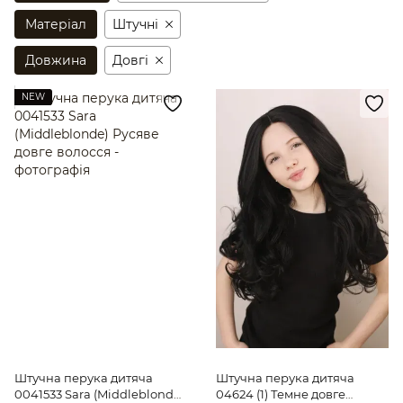
Матеріал
Штучні
Довжина
Довгі
NEW
Штучна перука дитяча
Штучна перука дитяча
0041533 Sara (Middleblonde)
04624 (1) Темне довге