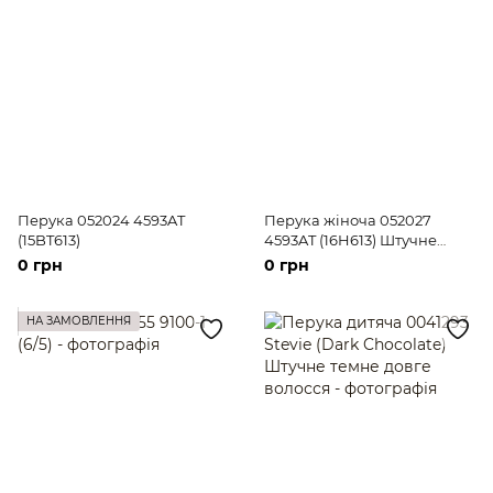
Перука 052024 4593AT
Перука жіноча 052027
(15BT613)
4593AT (16H613) Штучне
світле довге волосся
0 грн
0 грн
НА ЗАМОВЛЕННЯ