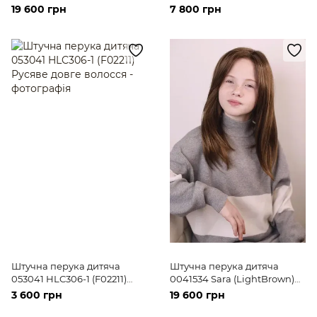
Русяве довге волосся
волосся
19 600 грн
7 800 грн
Штучна перука дитяча
Штучна перука дитяча
053041 HLC306-1 (F02211)
0041534 Sara (LightBrown)
Русяве довге волосся
Русяве довге волосся
3 600 грн
19 600 грн