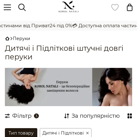
,
тинами від Приват24 під 0%
💳 Доступна оплата частина
Перуки
Дитячі і Підліткові штучні довгі
перуки
Фільтр
За популярністю
3
Тип товару
Дитячі і Підліткові