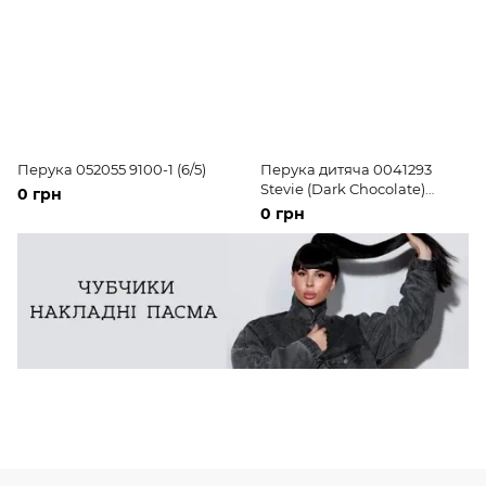
Перука 052055 9100-1 (6/5)
Перука дитяча 0041293
Stevie (Dark Chocolate)
0 грн
Штучне темне довге
0 грн
волосся