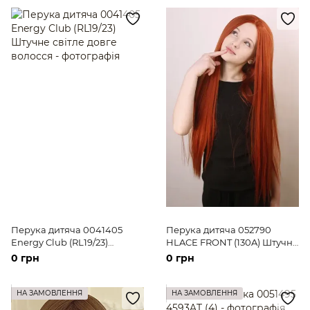
Перука дитяча 0041405
Перука дитяча 052790
Energy Club (RL19/23)
HLACE FRONT (130A) Штучне
Штучне світле довге
руде довге волосся
0 грн
0 грн
волосся
НА ЗАМОВЛЕННЯ
НА ЗАМОВЛЕННЯ