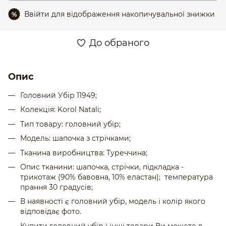
Ввійти
для відображення накопичувальної знижки
%
До обраного
Опис
Головний Убір 11949;
Колекція: Korol Natali;
Тип товару: головний убір;
Модель: шапочка з стрічками;
Тканина виробництва: Туреччина;
Опис тканини: шапочка, стрічки, підкладка -
трикотаж (90% бавовна, 10% еластан); температура
прання 30 градусів;
В наявності є головний убір, модель і колір якого
відповідає фото.
Купити головний убір і інші товари Ви можете в