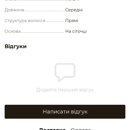
Довжина
Середні
Структура волосся
Прямі
Основа
На сіточці
Відгуки
Додайте перший відгук
Написати відгук