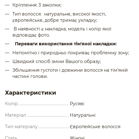
Кріплення: 3 заколки;
Тип волосся: натуральне, високої якості,
європейське, добре тримає укладку;
В наявності є накладка, модель і колір якої
відповідає фото.
Переваги використання
тім'яної
накладки
:
Непомітно і природньо покриває проблемну зону;
Швидкий спосіб зміни Вашого образу;
Збільшення
густоти
і
довжини
волосся
на
тім'яній
частині
голови.
Характеристики
Колір
Русяві
Матеріал
Натуральні
Тип матеріалу
Європейське волосся
Стать
Жіночі