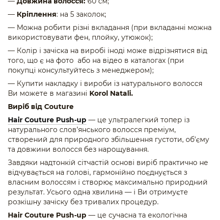
—
Довжина волосся:
60 см;
—
Кріплення
: на 5 заколок;
— Можна робити різні вкладання (при вкладанні можна
використовувати фен, плойку, утюжок);
— Колір і зачіска на виробі іноді може відрізнятися від
того, що є на фото або на відео в каталогах (при
покупці консультуйтесь з менеджером);
— Купити накладку і вироби із натурального волосся
Ви можете в магазині
Korol Natali.
Виріб від Couture
Hair Couture Push-up
— це ультралегкий топер із
натурального слов’янського волосся преміум,
створений для природного збільшення густоти, об’єму
та довжини волосся без нарощування.
Завдяки надтонкій сітчастій основі виріб практично не
відчувається на голові, гармонійно поєднується з
власним волоссям і створює максимально природний
результат. Усього одна хвилина — і Ви отримуєте
розкішну зачіску без тривалих процедур.
Hair Couture Push-up
— це сучасна та екологічна