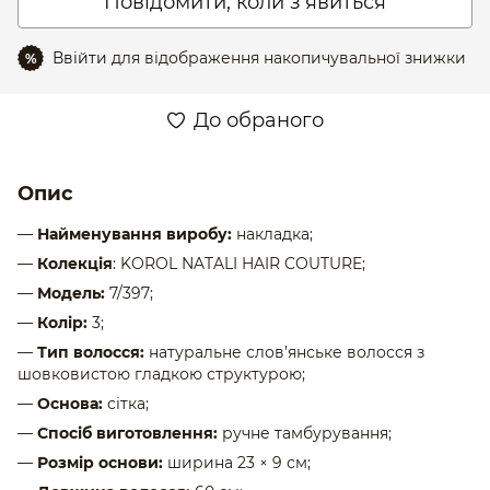
Повідомити, коли з'явиться
Ввійти
для відображення накопичувальної знижки
%
До обраного
Опис
—
Найменування виробу:
накладка;
—
Колекція
: KOROL NATALI HAIR COUTURE;
—
Модель:
7/397;
—
Колір:
3;
—
Тип волосся:
натуральне слов’янське волосся з
шовковистою гладкою структурою;
—
Основа:
сітка;
—
Спосіб виготовлення:
ручне тамбурування;
—
Розмір основи:
ширина 23 × 9 см;