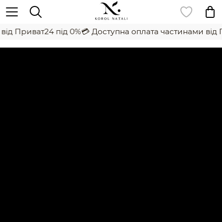
ід Приват24 під 0%
💳 Доступна оплата частинами від П