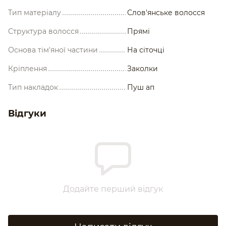
Тип матеріалу
Слов'янське волосся
Структура волосся
Прямі
Основа тім'яної частини
На сіточці
Кріплення
Заколки
Тип накладок
Пуш ап
Відгуки
Додайте перший відгук