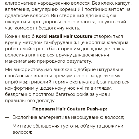
альтернатива нарощуванню волосся. Без клею, капсул,
вплетення, регулярних корекцій і постійних витрат на
додаткове волосся. Він створений для жінок, які
піклуються про здоров’я свого волосся, цінують свій
час, комфорт і бездоганну якість.
Кожен виріб
Korol Natali Hair Couture
створюється
вручну методом тамбурування. Це кропітка ювелірна
робота майстрів із багаторічним досвідом, де кожна
волосина вплітається вручну для досягнення
максимально природного результату.
Ми використовуємо виключно добірне натуральне
слов’янське волосся преміум якості, завдяки чому
виріб має тривалий термін експлуатації, залишається
комфортним у щоденному носінні та виглядає
бездоганно протягом багатьох років за умови
правильного догляду.
Переваги Hair Couture Push-up:
Екологічна альтернатива нарощуванню волосся;
Миттєве збільшення густоти, об’єму та довжини
волосся;