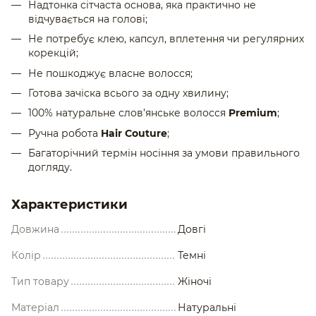
Надтонка сітчаста основа, яка практично не
відчувається на голові;
Не потребує клею, капсул, вплетення чи регулярних
корекцій;
Не пошкоджує власне волосся;
Готова зачіска всього за одну хвилину;
100% натуральне слов’янське волосся
Premium
;
Ручна робота
Hair Couture
;
Багаторічний термін носіння за умови правильного
догляду.
Характеристики
Довжина
Довгі
Колір
Темні
Тип товару
Жіночi
Матеріал
Натуральні