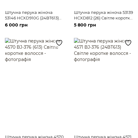
Штучна перука жіноча
Штучна перука жіноча 53139
53146 HCXD910G (24BT613)
НCXD812 (26) Світле коротке
Світле коротке волосся
волосся
6 000 грн
5 800 грн
Штучна перука жіноча 4570
Штучна перука жіноча 4571