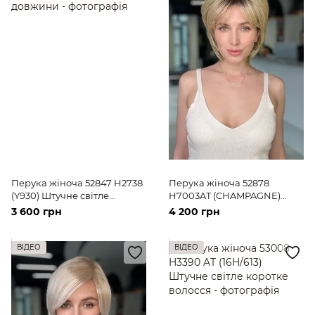
Перука жіноча 52847 H2738
Перука жіноча 52878
(Y930) Штучне світле
H7003AT (CHAMPAGNE)
волосся середньої довжини
Штучне світле волосся
3 600 грн
4 200 грн
середньої довжини
ВІДЕО
ВІДЕО