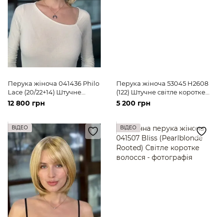
Перука жіноча 041436 Philo
Перука жіноча 53045 H2608
Lace (20/22+14) Штучне
(122) Штучне світле коротке
світле волосся середньої
волосся
12 800 грн
5 200 грн
довжини
ВІДЕО
ВІДЕО