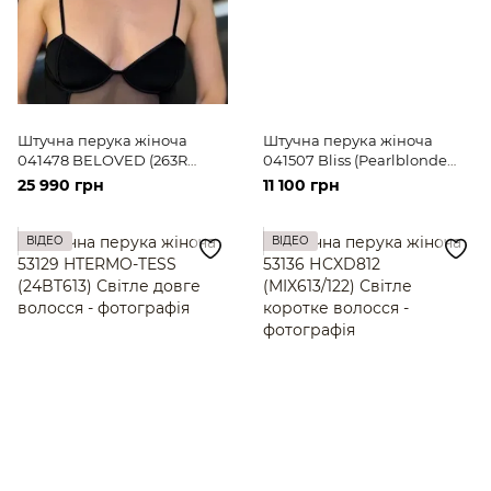
Штучна перука жіноча
Штучна перука жіноча
041478 BELOVED (263R
041507 Bliss (Pearlblonde
GOLDEN GLAZE) Cвітле
Rooted) Світле коротке
25 990 грн
11 100 грн
волосся середньої довжини
волосся
ВІДЕО
ВІДЕО