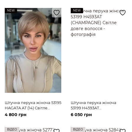
NEW
NEW
Штучна перука жіноча 53195
Штучна перука жіноча
HAGATA AT (14) Світле
53199 H4593AT
коротке волосся
(CHAMPAGNE) Світле довге
4 800 грн
6 050 грн
волосся
ВІДЕО
ВІДЕО