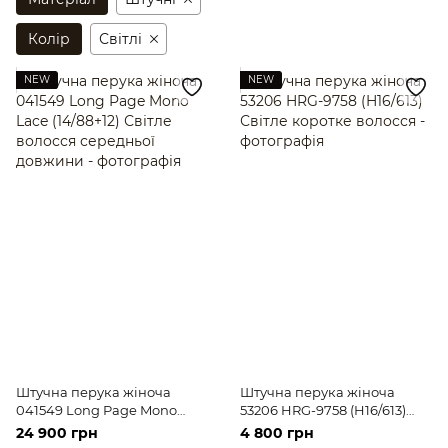
Колір
Світлі
NEW
NEW
Штучна перука жіноча
Штучна перука жіноча
041549 Long Page Mono
53206 HRG-9758 (H16/613)
Lace (14/88+12) Світле
Світле коротке волосся
24 900 грн
4 800 грн
волосся середньої довжини