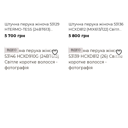
Штучна перука жіноча 53129
Штучна перука жіноча 53136
HTERMO-TESS (24BT613)
НCXD812 (MIX613/122) Світле
Світле довге волосся
коротке волосся
5 700 грн
5 800 грн
ВІДЕО
ВІДЕО