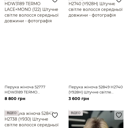
Перука жіноча 52777
Перука жіноча 52849 H2740
HDW3189 TERMO
(Y928H) Штучне світле
LACE+MONO (122) Штучне
волосся середньої довжини
8 800 грн
3 600 грн
світле волосся середньої
довжини
ВІДЕО
ВІДЕО