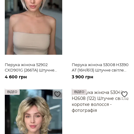
Перука жіноча 52902
Перука жіноча 53008 H3390
CXD901G (266TA) Штучне
AT (16H/613) Штучне світле
світле волосся середньої
коротке волосся
4 600 грн
3 900 грн
довжини
ВІДЕО
ВІДЕО