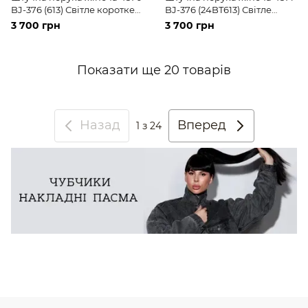
BJ-376 (613) Світле коротке
BJ-376 (24BT613) Світле
волосся
коротке волосся
3 700 грн
3 700 грн
Показати ще 20 товарів
Назад
Вперед
1
з 24