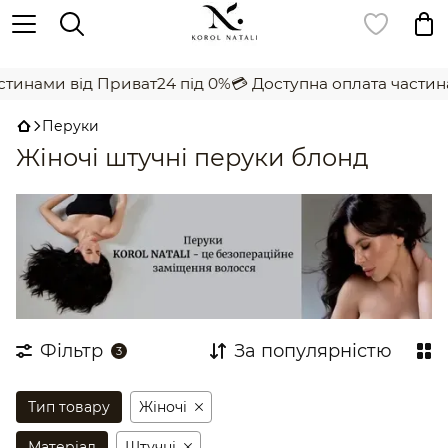
,
инами від Приват24 під 0%
💳 Доступна оплата частинам
Перуки
Жіночі штучні перуки блонд
Фільтр
За популярністю
3
Тип товару
Жіночi
Матеріал
Штучні