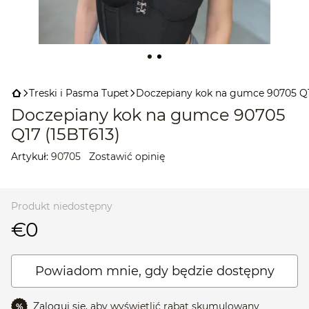
Treski і Pasma Tupet
Doczepiany kok na gumce 90705 Q1
Doczepiany kok na gumce 90705
Q17 (15BT613)
Artykuł:
90705
Zostawić opinię
Produkt niedostępny
€0
Powiadom mnie, gdy będzie dostępny
Zaloguj się,
aby wyświetlić rabat skumulowany
%