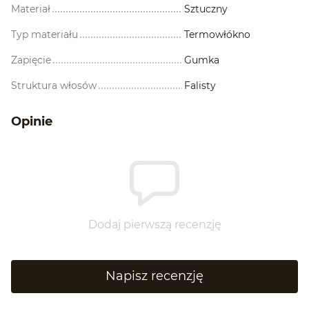
Materiał
Sztuczny
Typ materiału
Termowłókno
Zapięcie
Gumka
Struktura włosów
Falisty
Opinie
Dodaj pierwszą recenzję
Napisz recenzję