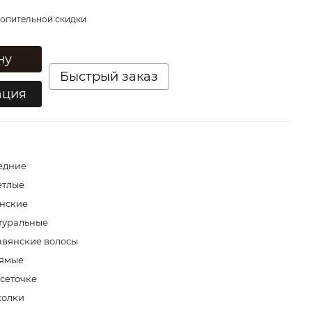
опительной скидки
ну
Быстрый заказ
ация
едние
етлые
нские
туральные
авянские волосы
ямые
 сеточке
колки