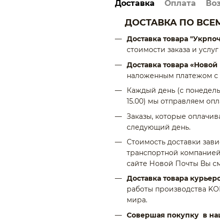
Доставка
Оплата
Во
— Цвет и прическа на издели
на фото или на видео в кат
ДОСТАВКА ПО ВСЕ
— Купить накладку из натур
Доставка товара "Укрпо
Korol Natali.
стоимости заказа и услуг
Изделие от кутюр
Доставка товара «Новой
наложенным платежом с 
Топпер (теменная накладка)
из натуральных славянских 
Каждый день (с понедельн
коррекции отдельных зон, е
15.00) мы отправляем оп
прически.
Заказы, которые оплачив
Топперы изготавливаются в
следующий день.
зоной покрытия и могут бы
Стоимость доставки зав
головы или на сверхтонкой 
транспортной компанией
Они гармонично сливаются 
сайте Новой Почты Вы с
ношение и максимально ест
Доставка товара курьер
Каждый
Hair Couture Topper
работы производства KO
кропотливая ювелирная раб
мира.
Мы используем исключитель
Совершая покупку в на