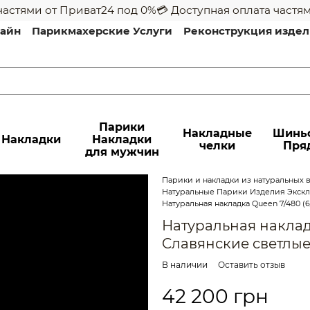
стями от Приват24 под 0%
💳 Доступная оплата частями 
лайн
Парикмахерские Услуги
Реконструкция изде
Парики
Накладные
Шинь
Накладки
Накладки
челки
Пря
для мужчин
Парики и накладки из натуральных во
Натуральные Парики Изделия Эксклю
Натуральная накладка Queen 7/480 (
Натуральная накладк
Cлавянские cветлы
В наличии
Оставить отзыв
42 200 грн