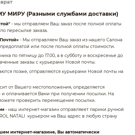
зврат
и иногда могут отличаться от того, что представлено
алогах (при покупке консультируйтесь с менеджером);
МУ МИРУ
(Разными службами доставки)
альных волос и другие изделия вы можете в магазине
чтой"
- мы отправляем Ваш заказ после полной оплаты
 по пересылке заказа.
 Почтой»
- Мы отправляем Ваш заказ из нашего Салона
предоплатой или после полной оплаты стоимости.
Korol Natali Hair Couture
— это современное изделие
волос премиум класса, созданное для деликатной
ика по пятницу до 17.00, а в субботу и воскресенье до
стественного увеличения густоты, объема и формы
лаченные заказы с курьерами Новой почты.
аются позже, отправляются курьерами Новой почты на
 разных размерах в соответствии с индивидуальной
ть выполнены на тканевой основе с имитацией кожи
исит от Вашего местоположения, определяется
сетке.
 и оплачивается Вами при получении посылки. На
с собственными волосами, обеспечивают комфортное
можете проверить перемещение посылки.
ественный вид.
ом
- наш интернет-магазин отправляеет парики ручной
создается вручную методом тамбурирования — это
ROL NATALI курьером на Ваш адрес в любую страну
ота мастеров с многолетним опытом.
но отборные натуральные славянские волосы,
шем интернет-магазине, Вы автоматически