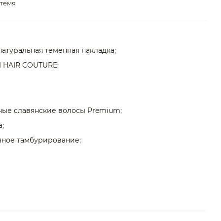
 темя
натуральная теменная накладка;
I HAIR COUTURE;
ные славянские волосы Premium;
а;
чное тамбурирование;
н, брашинг, утюжок, плойка;