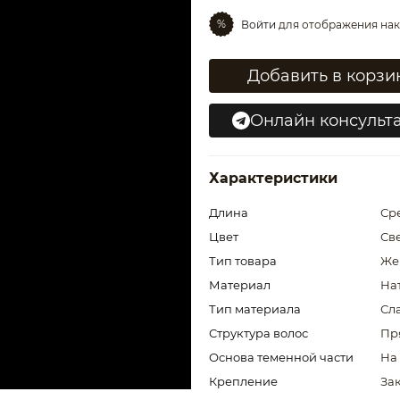
%
Войти
для отображения нак
Добавить в корзи
Онлайн консульт
Характеристики
Длина
Ср
Цвет
Св
Тип товара
Же
Материал
На
Тип материала
Сл
Структура волос
Пр
Основа теменной части
На
Крепление
За