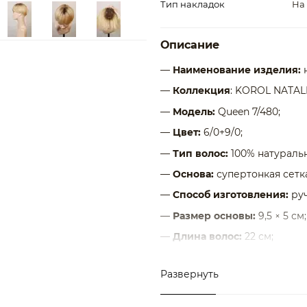
Тип накладок
На
Описание
—
Наименование изделия:
—
Коллекция
: KOROL NATAL
—
Модель:
Queen 7/480;
—
Цвет:
6/0+9/0;
—
Тип волос:
100% натураль
—
Основа:
супертонкая сетк
—
Способ изготовления:
ру
—
Размер основы:
9,5 × 5 см;
—
Длина волос:
22 см;
—
Длина челки:
12 cм;
Развернуть
—
Крепление
: 4 заколки;
—
Возможность укладки:
фе