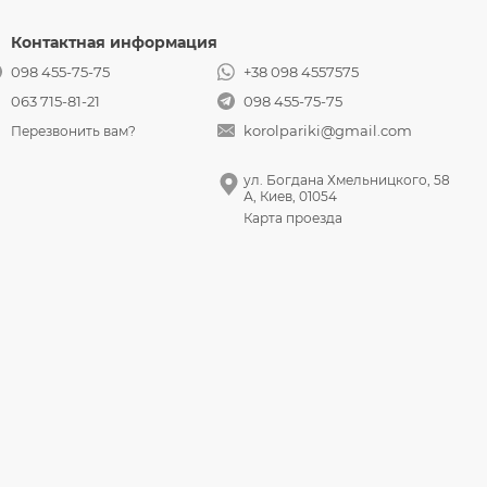
Контактная информация
098 455-75-75
+38 098 4557575
063 715-81-21
098 455-75-75
korolpariki@gmail.com
Перезвонить вам?
ул. Богдана Хмельницкого, 58
А, Киев, 01054
Карта проезда