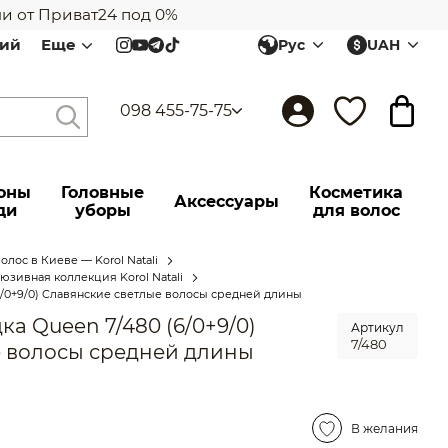
от Приват24 под 0%
лий
Еще
Рус
UAH
098 455-75-75
оны
Головные
Косметика
Аксессуары
ди
уборы
для волос
лос в Киеве — Korol Natali
зивная коллекция Korol Natali
6/0+9/0) Cлавянские cветлые волосы средней длины
а Queen 7/480 (6/0+9/0)
Артикул
7/480
е волосы средней длины
В желания