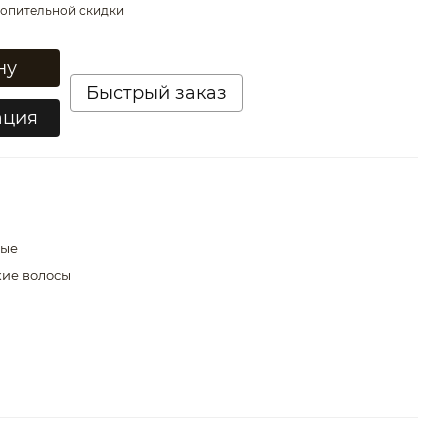
опительной скидки
ну
Быстрый заказ
ация
ные
ие волосы