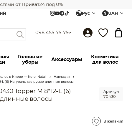
тями от Приват24 под 0%
лий
Рус
UAH
Салона
098 455-75-75
оны
Головные
Косметика
Аксессуары
ди
уборы
для волос
лос в Киеве — Korol Natali
Накладки
12-L (6) Натуральные русые длинные волосы
430 Topper M 8*12-L (6)
Артикул
70430
 длинные волосы
В желания