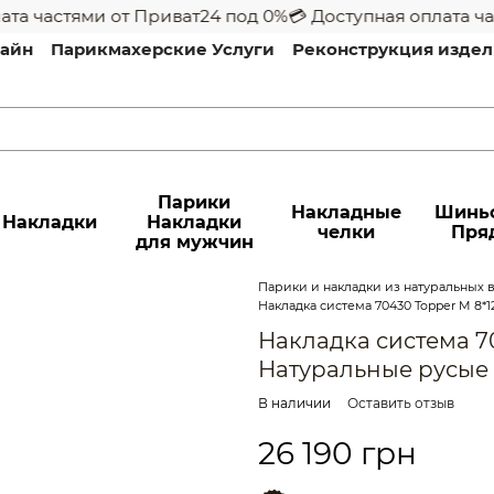
а частями от Приват24 под 0%
💳 Доступная оплата час
лайн
Парикмахерские Услуги
Реконструкция изде
ивание
Оплата и доставка
Обмен и возврат
Адрес 
логу
Блог
Пользовательское соглашение
Парики
Накладные
Шинь
Накладки
Накладки
челки
Пря
для мужчин
Парики и накладки из натуральных во
Накладка система 70430 Topper M 8*
Накладка система 70
Натуральные русые
В наличии
Оставить отзыв
26 190 грн