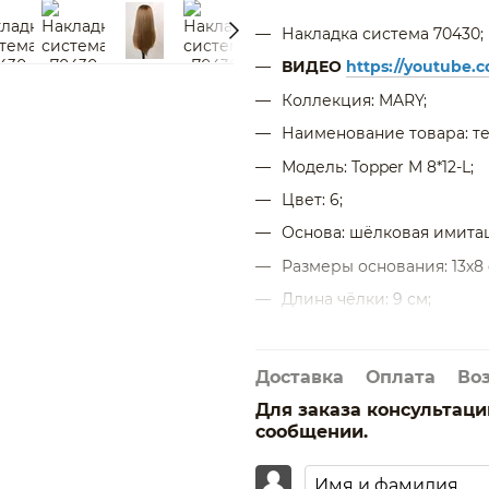
Накладка система 70430;
ВИДЕО
https://youtube.
Коллекция: MARY;
Наименование товара: те
Модель: Topper M 8*12-L;
Цвет: 6;
Основа: шёлковая имитац
Размеры основания: 13х8 
Длина чёлки: 9 cм;
Длина волос: 50 см;
Тип волос: натуральные 
Доставка
Оплата
Во
Крепление: 5 заколок;
Для заказа консультац
сообщении.
Можно делать разные укл
утюжок);