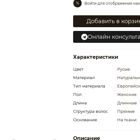
%
Войти
для отображения нак
Добавить в корзи
Онлайн консульт
Характеристики
Цвет
Русые
Материал
Натураль
Тип материала
Европейск
Пол
Женские
Длина
Длинные
Структура волос
Прямые
Основание
На ткани
Описание