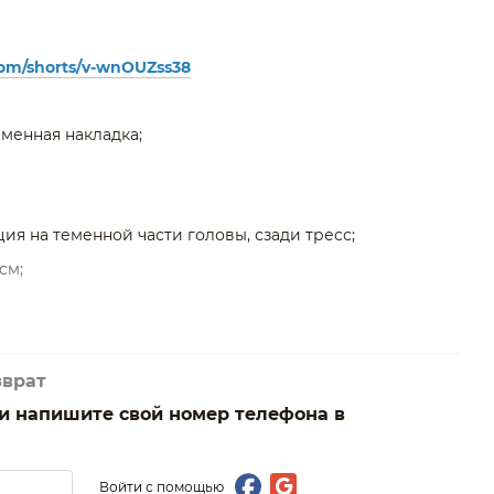
com/shorts/v-wnOUZss38
менная накладка;
ия на теменной части головы, сзади тресс;
cм;
волосы;
зврат
ии напишите свой номер телефона в
адки (при укладке можно использовать фен, плойку,
Войти с помощью