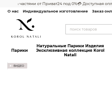
 оплата частями от Приват24 под 0%
💳 Доступная оплат
Перейти к основному контенту
О нас
Индивидуальное изготовление
Заказ он
Фото и отзывы клиентов
Отзывы
VIP обслуж
Алопеция и Химиотерапия
Путеводитель по Б
Политика конфиденциальности
Акции
Натуральные Парики Изделия
Парики
Эксклюзивная коллекция Korol
Natali
ВИДЕО