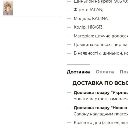
Шиньйон на крабі 90678;
Фірма: JAPAN;
Модель: KARINA;
Колір: H16/613;
Матеріал: штучне волосся
Довжина волосся: перша 1
В наявності є шиньйон, к
Доставка
Оплата
По
ДОСТАВКА ПО ВСЬО
Доставка товару "Укрпо
оплати вартості замовлен
Доставка товару "Ново
Салону накладним платеж
Кожного дня (з понеділка 