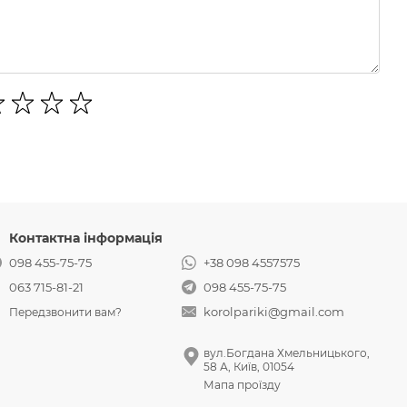
Контактна інформація
098 455-75-75
+38 098 4557575
063 715-81-21
098 455-75-75
korolpariki@gmail.com
Передзвонити вам?
вул.Богдана Хмельницького,
58 А, Київ, 01054
Мапа проїзду