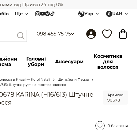
ми від Приват24 під 0%
обів
Ще
Укр
UAH
098 455-75-75
Косметика
ьйони
Головні
Аксесуари
для
асма
убори
волосся
лосся в Києві — Korol Natali
Шиньйони Пасма
/613) Штучне русяве коротке волосся
0678 KARINA (H16/613) Штучне
Артикул
90678
осся
В бажання