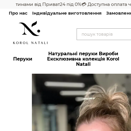
 частинами від Приват24 під 0%
💳 Доступна оплата час
Перейти до основного контенту
Про нас
Індивідуальне виготовлення
Замовлен
Натуральні перуки Вироби
Перуки
Ексклюзивна колекція Korol
Natali