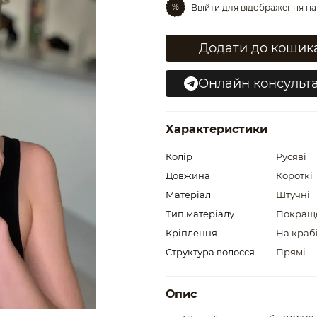
%
Ввійти
для відображення на
Додати до кошик
Онлайн консульта
Характеристики
Колір
Русяві
Довжина
Короткі
Матеріал
Штучні
Тип матеріалу
Покраще
Кріплення
На краб
Структура волосся
Прямі
Опис