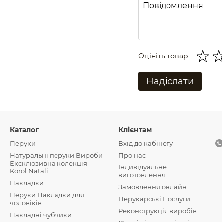
Оцініть товар
Надіслати
Каталог
Клієнтам
Перуки
Вхід до кабінету
Натуральні перуки Вироби
Про нас
Ексклюзивна колекція
Індивідуальне
Korol Natali
виготовлення
Накладки
Замовлення онлайн
Перуки Накладки для
Перукарські Послуги
чоловіків
Реконструкція виробів
Накладні чубчики