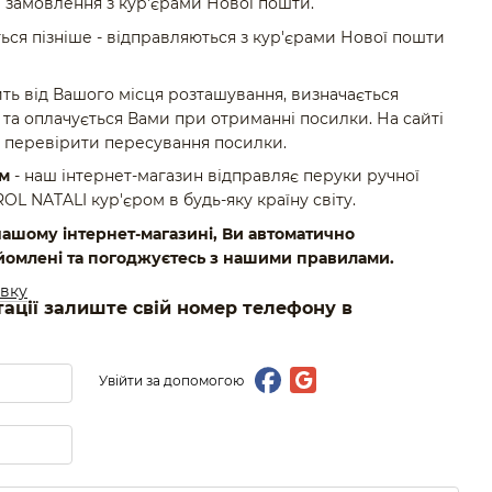
 замовлення з кур'єрами Нової пошти.
ься пізніше - відправляються з кур'єрами Нової пошти
ть від Вашого місця розташування, визначається
та оплачується Вами при отриманні посилки. На сайті
 перевірити пересування посилки.
ом
- наш інтернет-магазин відправляє перуки ручної
 NATALI кур'єром в будь-яку країну світу.
ашому інтернет-магазині, Ви автоматично
йомлені та погоджуєтесь з нашими правилами.
авку
тації залиште свій номер телефону в
Увійти за допомогою