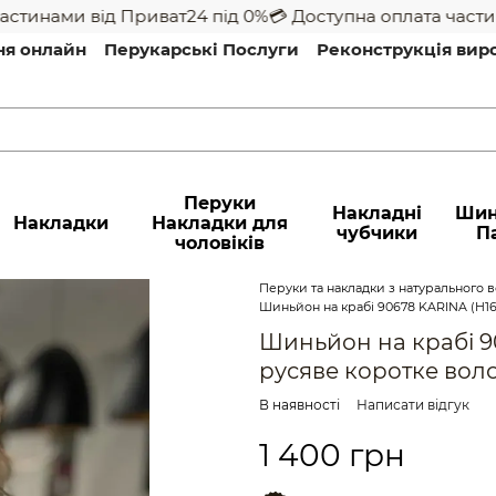
тинами від Приват24 під 0%
💳 Доступна оплата частина
ня онлайн
Перукарські Послуги
Реконструкція вир
Перуки
Накладні
Шин
Накладки
Накладки для
чубчики
П
чоловіків
Перуки та накладки з натурального во
Шиньйон на крабі 90678 KARINA (H16
Шиньйон на крабі 9
русяве коротке вол
В наявності
Написати відгук
1 400 грн