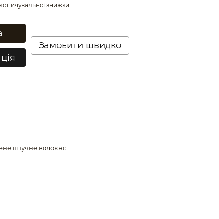
копичувальної знижки
а
Замовити швидко
ція
не штучне волокно
і