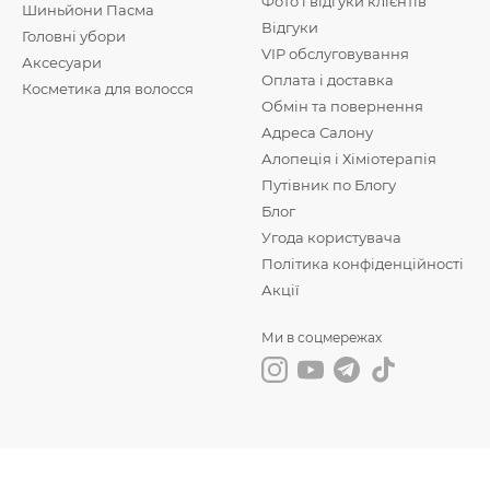
Фото і відгуки клієнтів
Шиньйони Пасма
Відгуки
Головні убори
VIP обслуговування
Аксесуари
Оплата і доставка
Косметика для волосся
Обмін та повернення
Адреса Салону
Алопеція і Хіміотерапія
Путівник по Блогу
Блог
Угода користувача
Політика конфіденційності
Акції
Ми в соцмережах