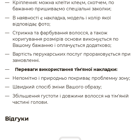
Кріплення: можна клеїти клеєм, скотчем, по
бажанню пришиваємо спеціальні заколки;
В наявності є накладка, модель і колір якої
відповідає фото;
Стрижка та фарбування волосся, а також
коригування розмірів основи виконується по
Вашому бажанню і оплачується додатково;
Вартість перукарських послуг прораховується при
замовленні.
Переваги використання
тім'яної
накладки
:
Непомітно і природньо покриває проблемну зону;
Швидкий спосіб зміни Вашого образу;
Збільшення
густоти
і
довжини
волосся
на
тім'яній
частині
голови.
Відгуки