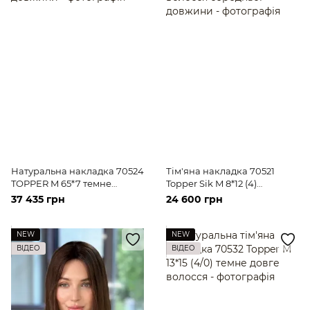
Натуральна накладка 70524
Тім'яна накладка 70521
TOPPER M 65*7 темне
Topper Sik M 8*12 (4)
волосся середньої довжини
Натуральне бургунді
37 435 грн
24 600 грн
волосся середньої довжини
NEW
NEW
ВІДЕО
ВІДЕО