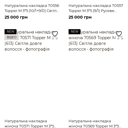
Натуральна накладка 70556
Натуральна накладка 70557
Topper M 3*5 (10/1+9/0) Світле
Topper M 3*5 (9/1) Русяве
довге волосся
довге волосся
25 000 грн
25 000 грн
NEW
NEW
ВІДЕО
Натуральна накладка
Натуральна накладка
жіноча 70571 Topper M 3*5
жіноча 70569 Topper M 3*5