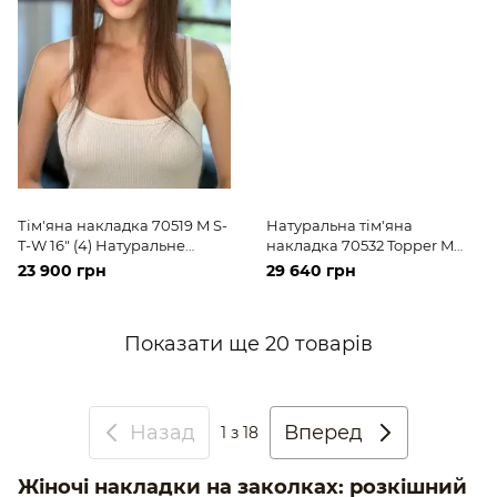
Тім'яна накладка 70519 M S-
Натуральна тім'яна
T-W 16" (4) Натуральне
накладка 70532 Topper M
темне довге волосся
13*15 (4/0) темне довге
23 900 грн
29 640 грн
волосся
Показати ще 20 товарів
Назад
Вперед
1
з 18
Жіночі накладки на заколках: розкішний