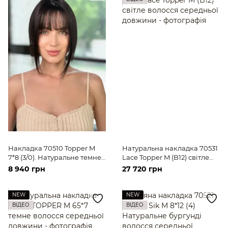
Накладка 70510 Topper M
Натуральна накладка 70531
7*8 (3/0). Натуральне темне
Lace Topper M (B12) світле
волосся середньої довжини
волосся середньої довжини
8 940 грн
27 720 грн
NEW
NEW
ВІДЕО
ВІДЕО