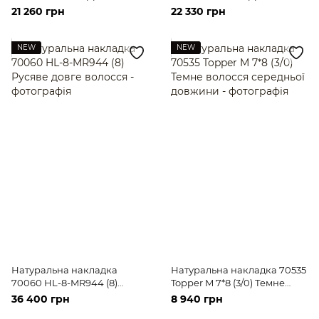
(613) Світле довге волосся
(613) Світле довге волосся
21 260 грн
22 330 грн
NEW
NEW
Натуральна накладка
Натуральна накладка 70535
70060 HL-8-MR944 (8)
Topper M 7*8 (3/0) Темне
Русяве довге волосся
волосся середньої довжини
36 400 грн
8 940 грн