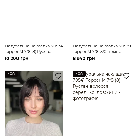
Натуральна накладка 70534
Натуральна накладка 70539
Topper M 7*8 (8) Русяве
Topper M 7*8 (3/0) темне
волосся середньої довжини
волосся середньої довжини
10 200 грн
8 940 грн
NEW
NEW