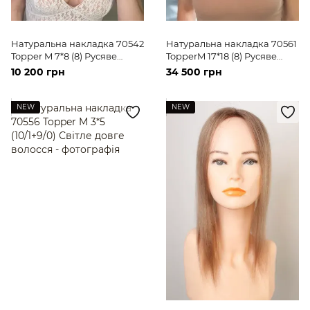
Натуральна накладка 70542
Натуральна накладка 70561
Topper M 7*8 (8) Русяве
TopperM 17*18 (8) Русяве
волосся середньої довжини
волосся середньої довжини
10 200 грн
34 500 грн
NEW
NEW