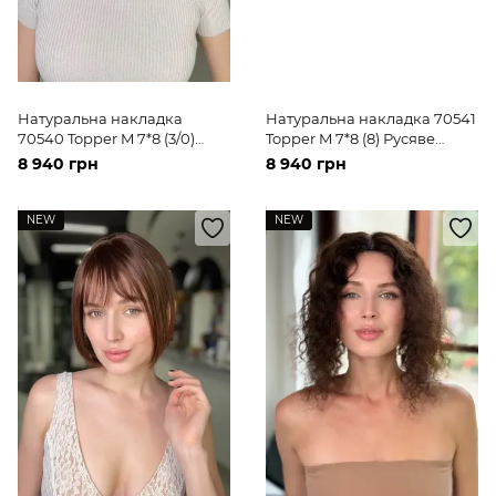
Натуральна накладка
Натуральна накладка 70541
70540 Topper M 7*8 (3/0)
Topper M 7*8 (8) Русяве
темне волосся середньої
волосся середньої довжини
8 940 грн
8 940 грн
довжини
NEW
NEW