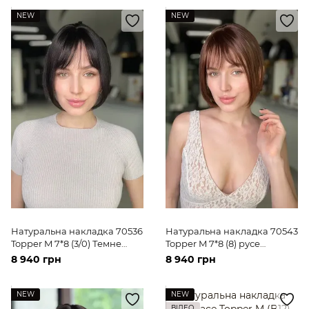
NEW
NEW
Натуральна накладка 70536
Натуральна накладка 70543
Topper M 7*8 (3/0) Темне
Topper M 7*8 (8) русе
волосся середньої довжини
волосся середньої довжини
8 940 грн
8 940 грн
NEW
NEW
ВІДЕО