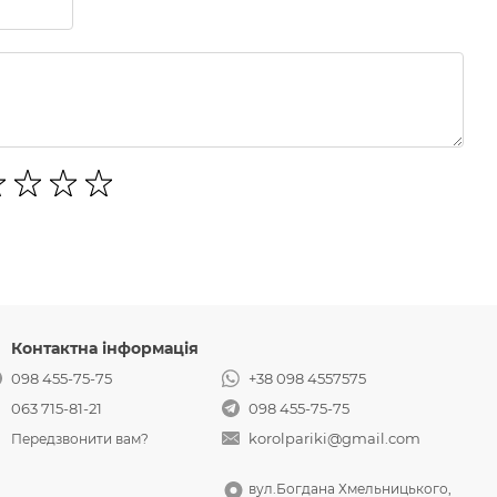
Контактна інформація
098 455-75-75
+38 098 4557575
063 715-81-21
098 455-75-75
korolpariki@gmail.com
Передзвонити вам?
вул.Богдана Хмельницького,