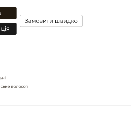
а
Замовити швидко
ція
ьні
ське волосся