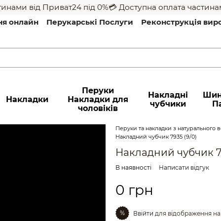
нами від Приват24 під 0%
💳 Доступна оплата частинами 
ня онлайн
Перукарські Послуги
Реконструкція вир
Перуки
Накладні
Шин
Накладки
Накладки для
чубчики
П
чоловіків
Перуки та накладки з натурального во
Накладний чубчик 7935 (9/0)
Накладний чубчик 79
В наявності
Написати відгук
0 грн
%
Ввійти
для відображення на