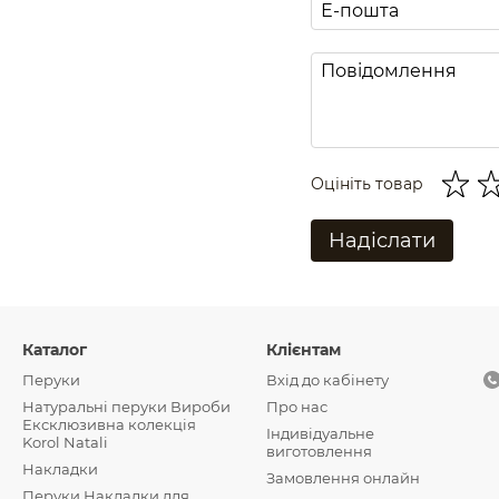
Оцініть товар
Надіслати
Каталог
Клієнтам
Перуки
Вхід до кабінету
Натуральні перуки Вироби
Про нас
Ексклюзивна колекція
Індивідуальне
Korol Natali
виготовлення
Накладки
Замовлення онлайн
Перуки Накладки для