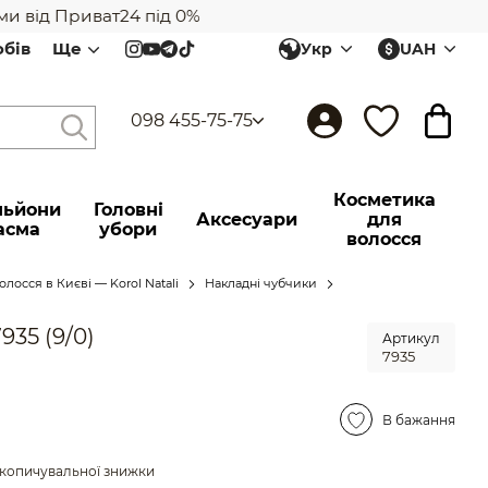
від Приват24 під 0%
обів
Ще
Укр
UAH
098 455-75-75
Косметика
ьйони
Головні
Аксесуари
для
асма
убори
волосся
лосся в Києві — Korol Natali
Накладні чубчики
35 (9/0)
Артикул
7935
В бажання
копичувальної знижки