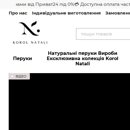
астинами від Приват24 під 0%
💳 Доступна оплата части
Перейти до основного контенту
Про нас
Індивідуальне виготовлення
Замовлен
Натуральні перуки Вироби
Перуки
Ексклюзивна колекція Korol
Natali
ВІДЕО