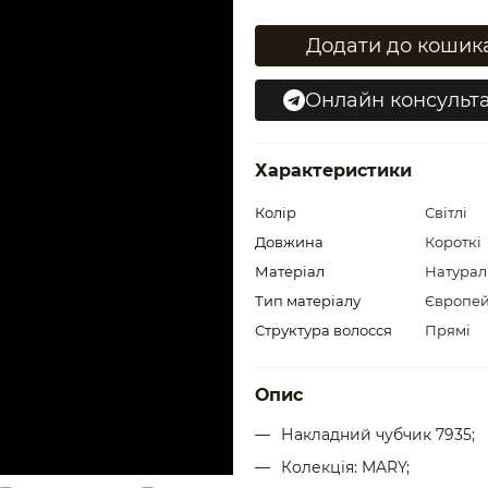
Додати до кошик
Онлайн консульта
Характеристики
Колір
Світлі
Довжина
Короткі
Матеріал
Натурал
Тип матеріалу
Європей
Структура волосся
Прямі
Опис
Накладний чубчик 7935;
Колекція: MARY;