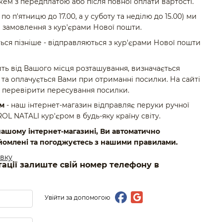
ем з передплатою або після повної оплати вартості.
по п'ятницю до 17.00, а у суботу та неділю до 15.00) ми
 замовлення з кур'єрами Нової пошти.
ься пізніше - відправляються з кур'єрами Нової пошти
ть від Вашого місця розташування, визначається
та оплачується Вами при отриманні посилки. На сайті
 перевірити пересування посилки.
ом
- наш інтернет-магазин відправляє перуки ручної
 NATALI кур'єром в будь-яку країну світу.
ашому інтернет-магазині, Ви автоматично
йомлені та погоджуєтесь з нашими правилами.
авку
тації залиште свій номер телефону в
Увійти за допомогою