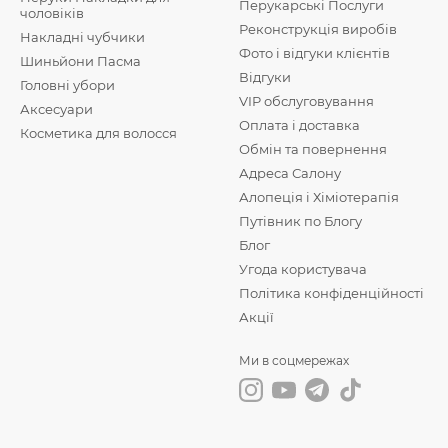
Перукарські Послуги
чоловіків
Реконструкція виробів
Накладні чубчики
Фото і відгуки клієнтів
Шиньйони Пасма
Відгуки
Головні убори
VIP обслуговування
Аксесуари
Оплата і доставка
Косметика для волосся
Обмін та повернення
Адреса Салону
Алопеція і Хіміотерапія
Путівник по Блогу
Блог
Угода користувача
Політика конфіденційності
Акції
Ми в соцмережах