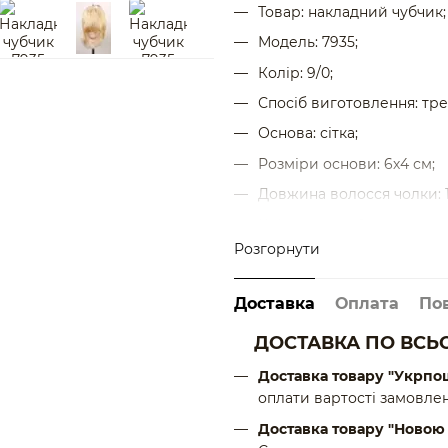
Товар: накладний чубчик;
Модель: 7935;
Колір: 9/0;
Спосіб виготовлення: тре
Основа: сітка;
Розміри основи: 6х4 см;
Довжина волосся чолки: 1
Кріплення на 1 заколку;
Розгорнути
Тип волосся: натуральні;
Купити накладний чубчик 
Доставка
Оплата
По
Таку модель чубчика ми 
кольором.
ДОСТАВКА ПО ВСЬО
Доставка товару "Укрпо
оплати вартості замовлен
Доставка товару "Ново