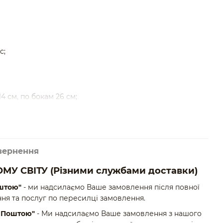
с;
4 см, по бокам 26 см;
і інші вироби Ви можете в магазині Korol Natali;
вернення
можемо зробити із натурального волосся з іншим
МУ СВІТУ
(Різними службами доставки)
штою"
- ми надсилаємо Ваше замовлення після повної
ня та послуг по пересилці замовлення.
ю Поштою"
- Ми надсилаємо Ваше замовлення з нашого