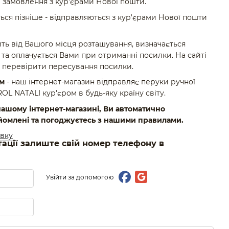
 замовлення з кур'єрами Нової пошти.
ься пізніше - відправляються з кур'єрами Нової пошти
ть від Вашого місця розташування, визначається
та оплачується Вами при отриманні посилки. На сайті
 перевірити пересування посилки.
ом
- наш інтернет-магазин відправляє перуки ручної
 NATALI кур'єром в будь-яку країну світу.
ашому інтернет-магазині, Ви автоматично
йомлені та погоджуєтесь з нашими правилами.
авку
тації залиште свій номер телефону в
Увійти за допомогою