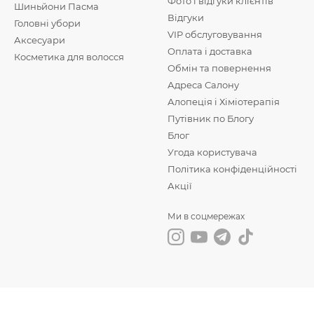
Фото і відгуки клієнтів
Шиньйони Пасма
Відгуки
Головні убори
VIP обслуговування
Аксесуари
Оплата і доставка
Косметика для волосся
Обмін та повернення
Адреса Салону
Алопеція і Хіміотерапія
Путівник по Блогу
Блог
Угода користувача
Політика конфіденційності
Акції
Ми в соцмережах