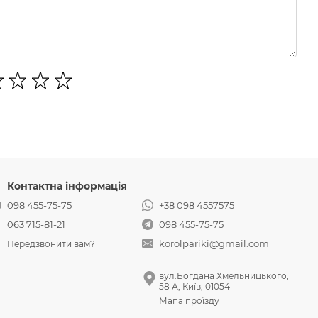
Контактна інформація
098 455-75-75
+38 098 4557575
063 715-81-21
098 455-75-75
korolpariki@gmail.com
Передзвонити вам?
вул.Богдана Хмельницького,
58 А, Київ, 01054
Мапа проїзду