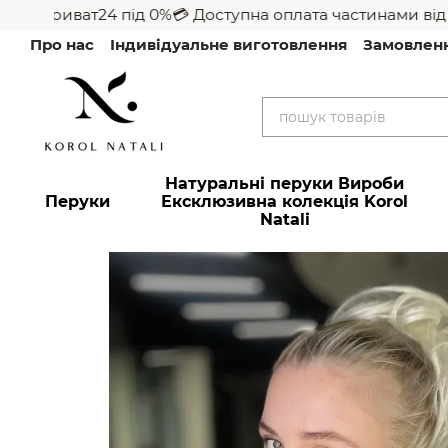
ід Приват24 під 0%
💳 Доступна оплата частинами від Пр
Перейти до основного контенту
Про нас
Індивідуальне виготовлення
Замовлен
Натуральні перуки Вироби
Перуки
Ексклюзивна колекція Korol
Natali