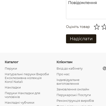
Оцініть товар
Надіслати
Каталог
Клієнтам
Перуки
Вхід до кабінету
Натуральні перуки Вироби
Про нас
Ексклюзивна колекція
Індивідуальне
Korol Natali
виготовлення
Накладки
Замовлення онлайн
Перуки Накладки для
Перукарські Послуги
чоловіків
Реконструкція виробів
Накладні чубчики