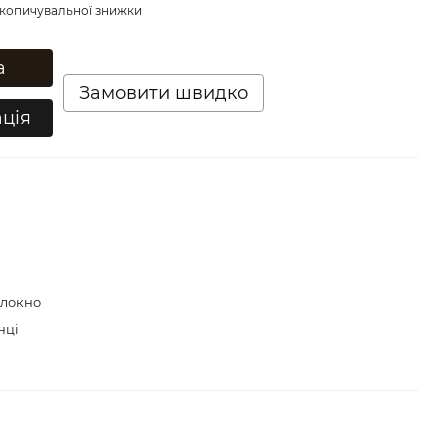
копичувальної знижки
а
Замовити швидко
ція
локно
нці