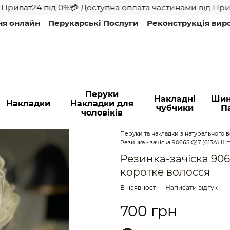
иват24 під 0%
💳 Доступна оплата частинами від Приват
ня онлайн
Перукарські Послуги
Реконструкція вир
Перуки
Накладні
Шин
Накладки
Накладки для
чубчики
П
чоловіків
Перуки та накладки з натурального во
Резинка - зачіска 90665 Q17 (613A) Ш
Резинка-зачіска 9066
коротке волосся
В наявності
Написати відгук
700 грн