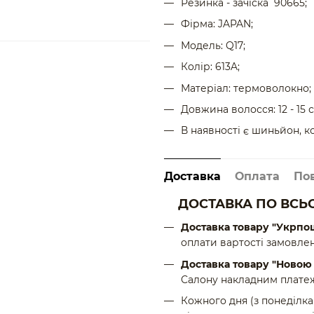
Резинка - зачіска 90665;
Фірма: JAPAN;
Модель: Q17;
Колір: 613A;
Матеріал: термоволокно;
Довжина волосся: 12 - 15 с
В наявності є шиньйон, к
Доставка
Оплата
По
ДОСТАВКА ПО ВСЬО
Доставка товару "Укрпо
оплати вартості замовлен
Доставка товару "Ново
Салону накладним платеж
Кожного дня (з понеділка 