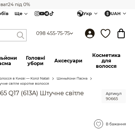
24 під 0%
обів
Ще
Укр
UAH
098 455-75-75
Косметика
ьйони
Головні
Аксесуари
для
асма
убори
волосся
лосся в Києві — Korol Natali
Шиньйони Пасма
тучне світле коротке волосся
5 Q17 (613A) Штучне світле
Артикул
90665
В бажання