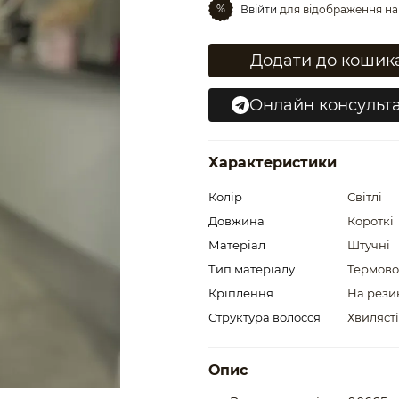
%
Ввійти
для відображення на
Додати до кошик
Онлайн консульта
Характеристики
Колір
Світлі
Довжина
Короткі
Матеріал
Штучні
Тип матеріалу
Термово
Кріплення
На рези
Структура волосся
Хвилясті
Опис