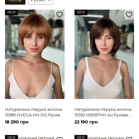
NEW
NEW
Натуральна перука жіноча
Натуральна перука жіноча
31589 HVEGA HH (10) Русяве
31592 H9087HH (4) Русяве
волосся середньої довжини
волосся середньої довжини
18 290 грн
22 190 грн
NEW
NEW