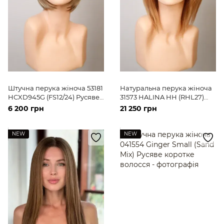
Штучна перука жіноча 53181
Натуральна перука жіноча
HCXD945G (FS12/24) Русяве
31573 HALINA HH (RHL27)
коротке волосся
Русяве волосся середньої
6 200 грн
21 250 грн
довжини
NEW
NEW