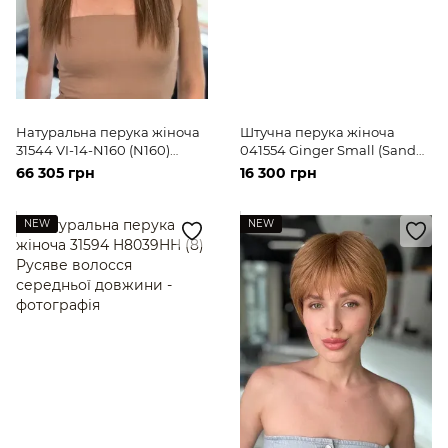
Натуральна перука жіноча
Штучна перука жіноча
31544 VI-14-N160 (N160)
041554 Ginger Small (Sand
Русяве довге волосся
Mix) Русяве коротке волосся
66 305 грн
16 300 грн
NEW
NEW