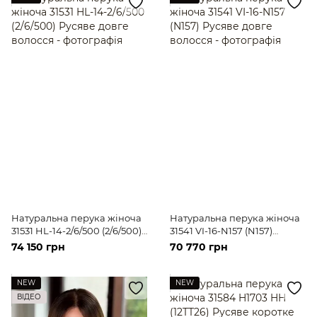
Натуральна перука жіноча
Натуральна перука жіноча
31531 HL-14-2/6/500 (2/6/500)
31541 VI-16-N157 (N157)
Русяве довге волосся
Русяве довге волосся
74 150 грн
70 770 грн
NEW
NEW
ВІДЕО