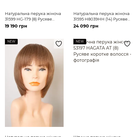
Натуральна перука жіноча
Натуральна перука жіноча
31599 HG-179 (8) Русяве
31595 H8039HH (14) Русяве
коротке волосся
волосся середньої довжини
19 190 грн
24 090 грн
NEW
NEW
Натуральна перука жіноча
Штучна перука жіноча