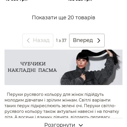
Показати ще 20 товарів
Назад
Вперед
1
з 37
Перуки русявого кольору для жінок підійдуть
молодим дівчатам і зрілим жінкам. Світлі варіанти
таких перук підкреслюють зелені очі. Перуки світло-
русявого кольору також актуальні навесні і на початку
літа. А восени і взимку дівчата віддають перевагу
темно русявим тонам. На сайті Korol Natali можна
Розгорнути