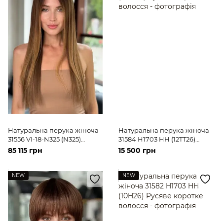
Натуральна перука жіноча
Натуральна перука жіноча
31556 VI-18-N325 (N325)
31584 H1703 HH (12TT26)
Русяве довге волосся
Русяве коротке волосся
85 115 грн
15 500 грн
NEW
NEW