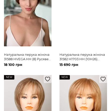
Натуральна перука жіноча
Натуральна перука жіноча
31588 HVEGA HH (8) Русяве
31582 H1703 HH (10H26)
волосся середньої довжини
Русяве коротке волосся
18 100 грн
15 690 грн
NEW
NEW