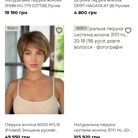
31598 HG-179 (12TT26) Русяве
53197 НAGATA AT (8) Русяве
коротке волосся
коротке волосся
19 190 грн
4 800 грн
ВІДЕО
ВІДЕО
Перука жіноча 6000 KYLIE
Натуральна перука-
(Frosed) Змішане русяве
система жіноча 31111 HL-20-
коротке волосся
18 (18) русе довге волосся
49 950 грн
105 920 грн