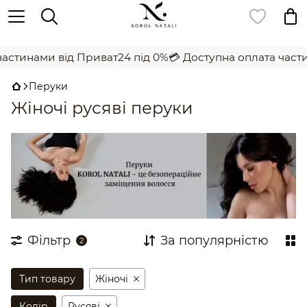
,
стинами від Приват24 під 0%
💳 Доступна оплата частина
Перуки
Жіночі русяві перуки
Фільтр
За популярністю
2
Тип товару
Жіночi
Колір
Русяві