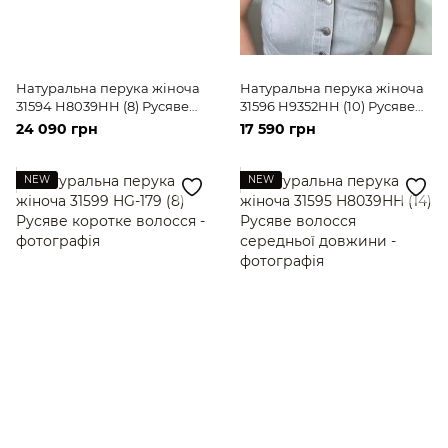
Натуральна перука жіноча
Натуральна перука жіноча
31594 H8039HH (8) Русяве
31596 H9352HH (10) Русяве
волосся середньої довжини
коротке волосся
24 090 грн
17 590 грн
NEW
NEW