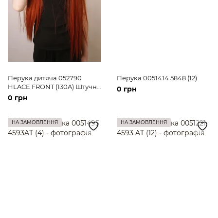
Перука дитяча 052790
Перука 0051414 5848 (12)
HLACE FRONT (130A) Штучне
0 грн
руде довге волосся
0 грн
НА ЗАМОВЛЕННЯ
НА ЗАМОВЛЕННЯ