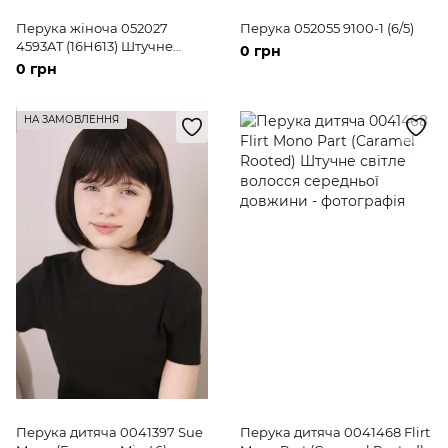
Перука жіноча 052027
Перука 052055 9100-1 (6/5)
4593AT (16H613) Штучне
0 грн
світле довге волосся
0 грн
НА ЗАМОВЛЕННЯ
Перука дитяча 0041397 Sue
Перука дитяча 0041468 Flirt