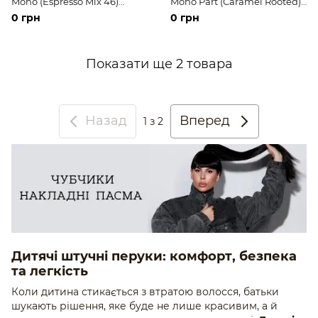
Mono (Espresso Mix 46)
Mono Part (Caramel Rooted)
Штучне темне волосся
Штучне світле волосся
0 грн
0 грн
середньої довжини
середньої довжини
Показати ще 2 товара
Назад
Вперед
1
з 2
Дитячі штучні перуки: комфорт, безпека
та легкість
Коли дитина стикається з втратою волосся, батьки
шукають рішення, яке буде не лише красивим, а й