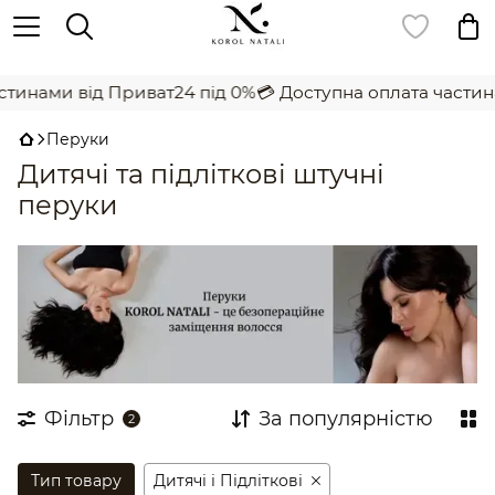
,
инами від Приват24 під 0%
💳 Доступна оплата частинам
Перуки
Дитячі та підліткові штучні
перуки
Фільтр
За популярністю
2
Тип товару
Дитячі і Підліткові