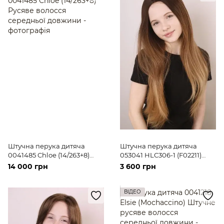
Штучна перука дитяча
Штучна перука дитяча
0041485 Chloe (14/263+8)
053041 HLC306-1 (F02211)
Русяве волосся середньої
Русяве довге волосся
14 000 грн
3 600 грн
довжини
ВІДЕО