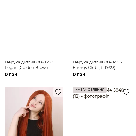
Перука дитяча 0041299
Перука дитяча 0041405
Logan (Golden Brown)
Energy Club (RL19/23)
Штучне русяве коротке
Штучне світле довге
0 грн
0 грн
волосся
волосся
НА ЗАМОВЛЕННЯ