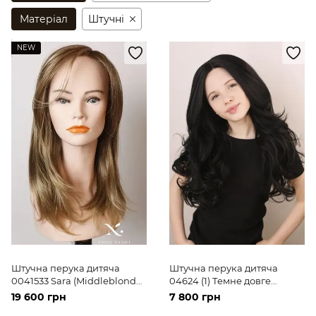
Матеріал
Штучні
NEW
Штучна перука дитяча
Штучна перука дитяча
0041533 Sara (Middleblonde)
04624 (1) Темне довге
Русяве довге волосся
волосся
19 600 грн
7 800 грн