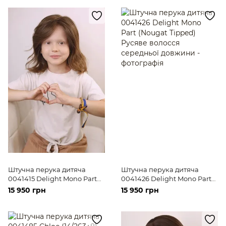
Штучна перука дитяча
Штучна перука дитяча
0041415 Delight Mono Part
0041426 Delight Mono Part
(Nougat Tipped) Русяве
(Nougat Tipped) Русяве
15 950 грн
15 950 грн
волосся середньої довжини
волосся середньої довжини