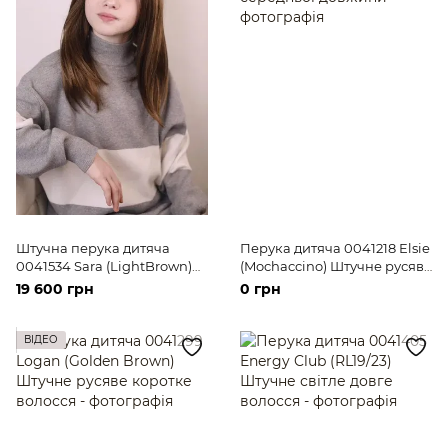
Штучна перука дитяча
Перука дитяча 0041218 Elsie
0041534 Sara (LightBrown)
(Mochaccino) Штучне русяве
Русяве довге волосся
волосся середньої довжини
19 600 грн
0 грн
ВІДЕО