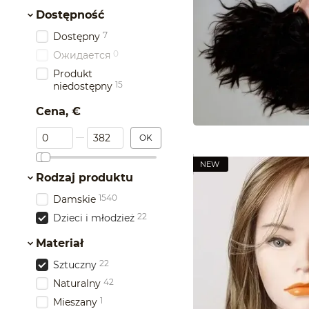
Dostępność
7
Dostępny
0
Ожидается
Produkt
15
niedostępny
Cena, €
Od Cena, €
Do Cena, €
OK
NEW
Rodzaj produktu
1540
Damskie
22
Dzieci i młodzież
Materiał
22
Sztuczny
42
Naturalny
1
Mieszany