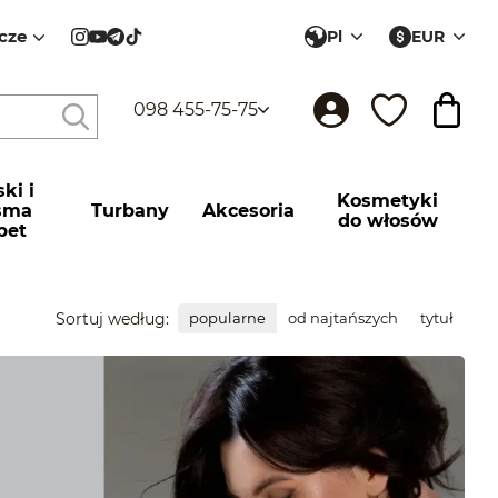
cze
Pl
EUR
098 455-75-75
ki і
Kosmetyki
sma
Turbany
Akcesoria
do włosów
pet
Sortuj według:
popularne
od najtańszych
tytuł