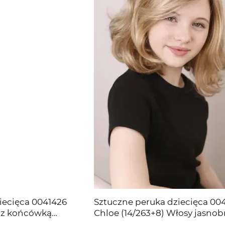
iecięca 0041426
Sztuczne peruka dziecięca 00
 (z końcówką
Chloe (14/263+8) Włosy jasno
we włosy średniej
średniej długości