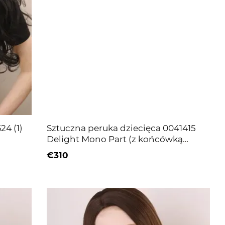
24 (1)
Sztuczna peruka dziecięca 0041415
Delight Mono Part (z końcówką
nugatu) Jasnobrązowe włosy średniej
€310
długości