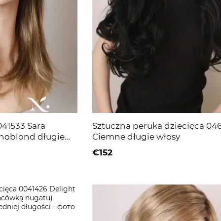
041533 Sara
Sztuczna peruka dziecięca 046
snoblond długie
Ciemne długie włosy
€152