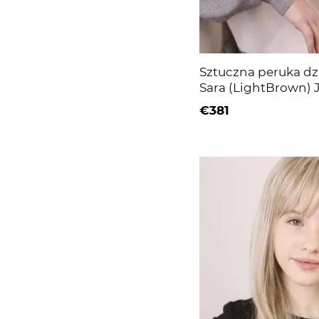
Sztuczna peruka dz
Sara (LightBrown)
długie włosy
€381