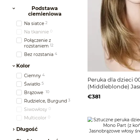
Podstawa
ciemieniowa
2
Na siatce
0
Na tkaninie
Połączenie z
12
rozstaniem
4
Bez rozstania
Kolor
4
Ciemny
Peruka dla dzieci 0
5
Światło
(Middleblonde) Ja
10
Brązowe
włosy
€381
3
Rudzielce, Burgund
0
Siwowłosy
0
Multicolor
Długość