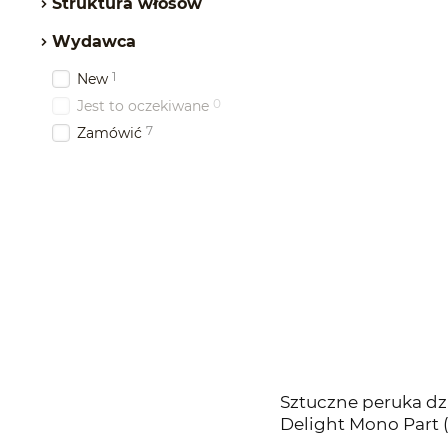
Struktura włosów
Wydawca
1
New
0
Jest to oczekiwane
7
Zamówić
Sztuczne peruka dz
Delight Mono Part
nugatu) Jasnobrązo