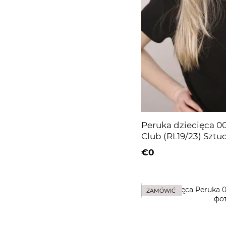
Peruka dziecięca 0
Club (RL19/23) Sztu
blond
€0
ZAMÓWIĆ