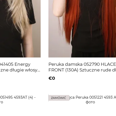
041405 Energy
Peruka damska 052790 HLACE
czne długie włosy
FRONT (130A) Sztuczne rude d
włosy
€0
ZAMÓWIĆ