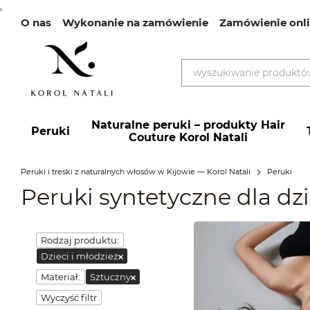
,
О nas
Wykonanie na zamówienie
Zamówienie onl
Przejdź do głównej treści
Naturalne peruki – produkty Hair
Peruki
Couture Korol Natali
Peruki i treski z naturalnych włosów w Kijowie — Korol Natali
Peruki
Peruki syntetyczne dla dzi
Rodzaj produktu:
Dzieci i młodzież
Materiał:
Sztuczny
Wyczyść filtr