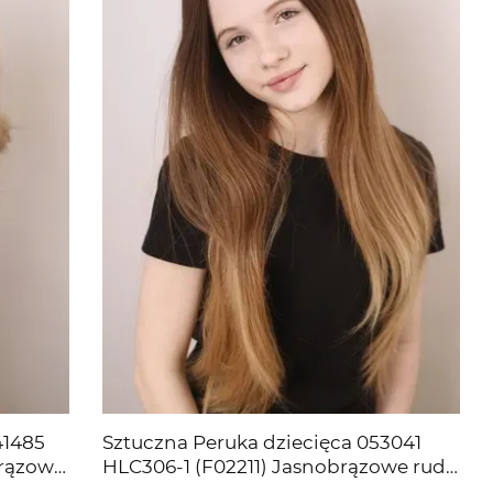
41485
Sztuczna Peruka dziecięca 053041
brązowe
HLC306-1 (F02211) Jasnobrązowe rude
długie włosyp