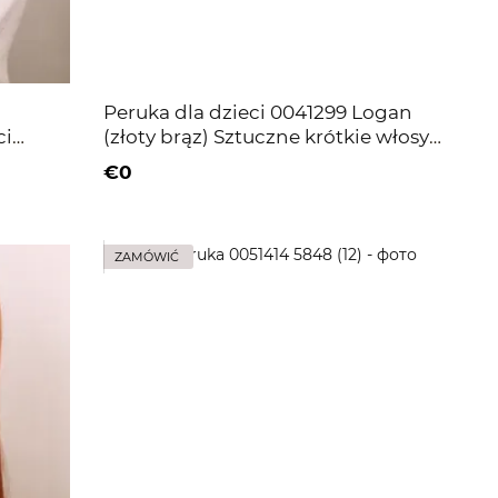
Peruka dla dzieci 0041299 Logan
ci
(złoty brąz) Sztuczne krótkie włosy
russetowe
€0
ZAMÓWIĆ