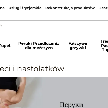
ine
Usługi fryzjerskie
Rekonstrukcja produktów
Jesz
Tres
Peruki Przedłużenia
Fałszywe
Tupet
Pa
dla mężczyzn
grzywki
Tu
eci i nastolatków