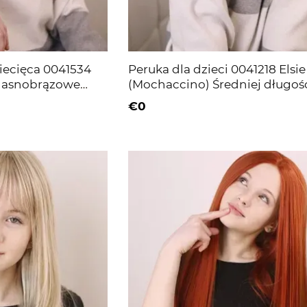
iecięca 0041534
Peruka dla dzieci 0041218 Elsie
 Jasnobrązowe
(Mochaccino) Średniej długoś
sztuczne włosy russetowe
€0