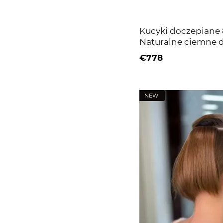
Kucyki doczepiane 8
Naturalne ciemne d
€778
NEW