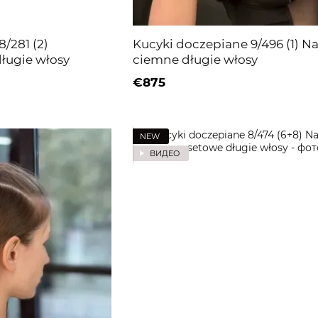
/281 (2)
Kucyki doczepiane 9/496 (1) N
ługie włosy
ciemne długie włosy
€875
NEW
ВИДЕО