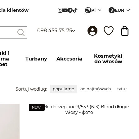
cia klientów
Pl
EUR
ów
098 455-75-75
ki і
Kosmetyki
sma
Turbany
Akcesoria
do włosów
pet
Sortuj według:
popularne
od najtańszych
tytuł
NEW