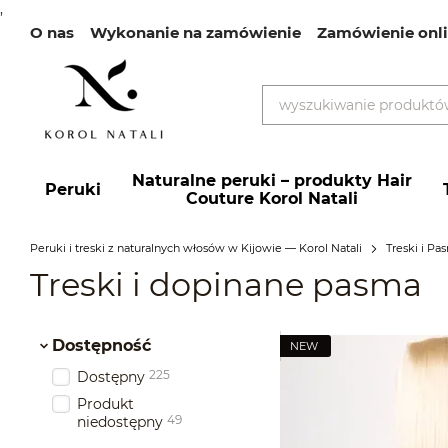
,
О nas
Wykonanie na zamówienie
Zamówienie onl
Przejdź do głównej treści
Recenzje
VIP obsługa
Płatność i dostawa
Wymi
Przewodnik po blogu
Blog
Umowa użytkownik
Naturalne peruki – produkty Hair
Peruki
Couture Korol Natali
Peruki i treski z naturalnych włosów w Kijowie — Korol Natali
Treski і Pa
Treski i dopinane pasma
Dostępność
NEW
225
Dostępny
Produkt
49
niedostępny