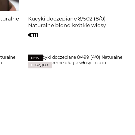
aturalne
Kucyki doczepiane 8/502 (8/0)
Naturalne blond krótkie włosy
€111
NEW
ВИДЕО