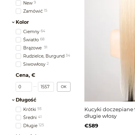
9
New
15
Zamówić
Kolor
64
Ciemny
68
Światło
91
Brązowe
34
Rudzielce, Burgund
2
Siwowłosy
Cena, €
Od Cena, €
Do Cena, €
OK
Długość
93
Kucyki doczepiane 
Krótki
długie włosy
41
Średni
125
€589
Długie