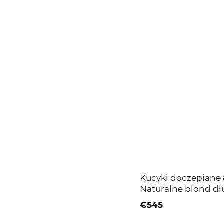
Kucyki doczepiane 8
Naturalne blond dł
€545