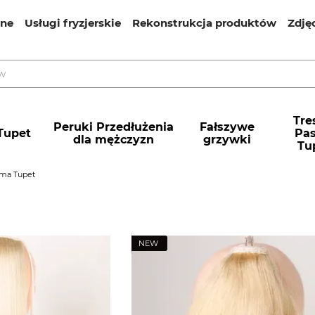
ine
Usługi fryzjerskie
Rekonstrukcja produktów
Zdję
enić i zwrócić
Informacje kontaktowe
Leczenie włos
a
Polityka prywatności
Promocje
Tres
Peruki Przedłużenia
Fałszywe
Tupet
Pa
dla mężczyzn
grzywki
Tu
sma Tupet
NEW