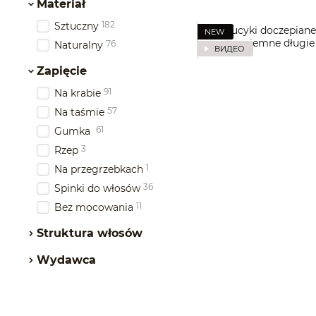
Materiał
182
Sztuczny
NEW
76
Naturalny
ВИДЕО
Zapięcie
91
Na krabie
57
Na taśmie
61
Gumka
3
Rzep
1
Na przegrzebkach
36
Spinki do włosów
11
Bez mocowania
Struktura włosów
Wydawca