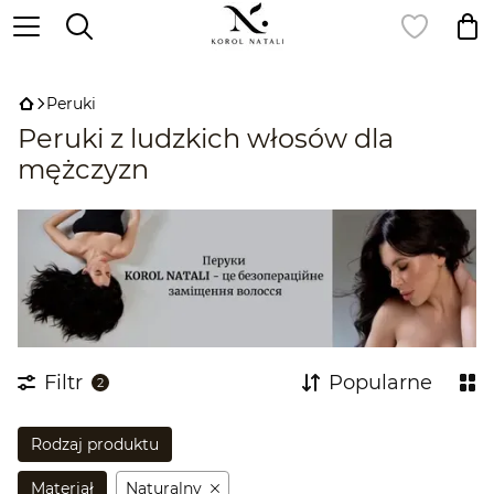
,
Peruki
Peruki z ludzkich włosów dla
mężczyzn
Filtr
Popularne
2
Rodzaj produktu
Materiał
Naturalny