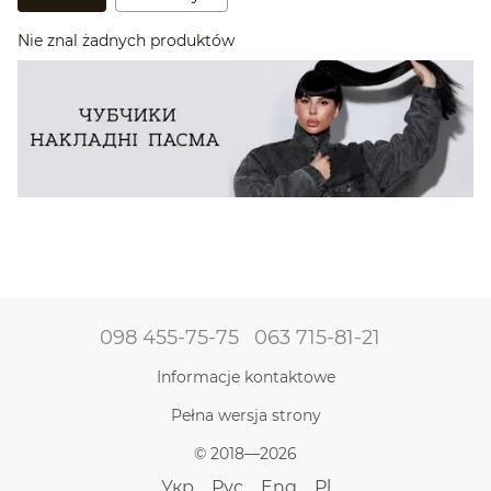
Nie znal żadnych produktów
098 455-75-75
063 715-81-21
Informacje kontaktowe
Pełna wersja strony
© 2018—2026
Укр
Рус
Eng
Pl