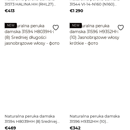
31573 HALINA HH (RHL27)
31544 VI-14-N160 (N160)
Sredniej długości
Jasnobrązowe długie włosy
€413
€1 290
jasnobrązowe włosy
NEW
NEW
Naturalna peruka damska
Naturalna peruka damska
31594 H8039HH (8) Sredniej
31596 H9352HH (10)
długości jasnobrązowe włosy
Jasnobrązowe włosy krótkie
€469
€342