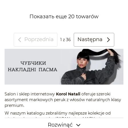
Показать еще 20 towarów
Poprzednia
Następna
1
z 36
Salon i sklep internetowy
Korol Natali
oferuje szeroki
asortyment markowych peruk z włosów naturalnych klasy
premium.
W naszym katalogu zebraliśmy najlepsze kolekcje od
wiodących producentów (JAPAN wigs, MARY wigs,
Rozwinąć
UKRAINE wigs). Do ich tworzenia wykorzystywane są