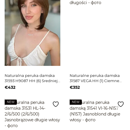
Naturalna peruka damska
Naturalne peruka damska
31593 H9087 HH (6) Sredniej
31587 VEGA HH (1) Ciemne
długości ciemne włosy
włosy średniej długości
€432
€352
NEW
NEW