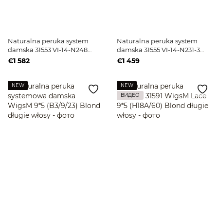
Naturalna peruka system
Naturalna peruka system
damska 31553 VI-14-N248
damska 31555 VI-14-N231-3
(N248) Blond długie włosy
(N231-1) Blond długie włosy
€1 582
€1 459
NEW
NEW
ВИДЕО