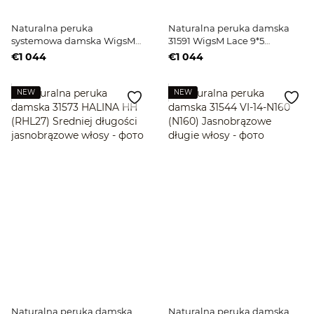
Naturalna peruka
Naturalna peruka damska
systemowa damska WigsM
31591 WigsM Lace 9*5
9*5 (B3/9/23) Blond długie
(H18A/60) Blond długie włosy
€1 044
€1 044
włosy
NEW
NEW
Naturalna peruka damska
Naturalna peruka damska