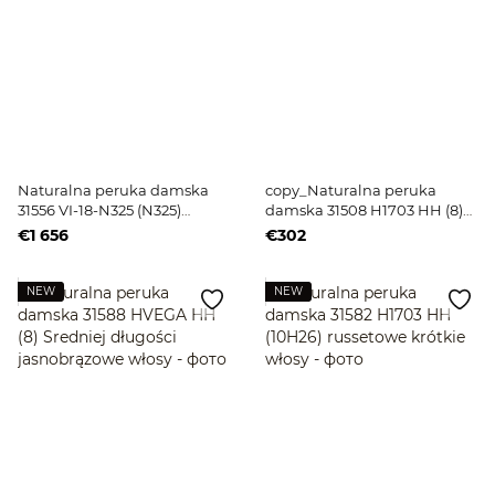
Naturalna peruka damska
copy_Naturalna peruka
31556 VI-18-N325 (N325)
damska 31508 H1703 HH (8)
Jasnobrązowe długie włosy
russetowe krótkie włosy
€1 656
€302
NEW
NEW