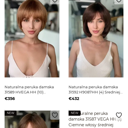
Naturalna peruka damska
Naturalna peruka damska
31589 HVEGA HH (10)
31592 H9087HH (4) Sredniej
Sredniej długości
długości jasnobrązowe włosy
€356
€432
jasnobrązowe włosy
NEW
NEW