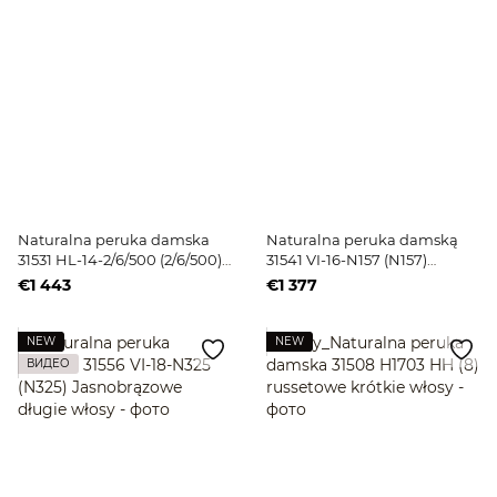
Naturalna peruka damska
Naturalna peruka damską
31531 HL-14-2/6/500 (2/6/500)
31541 VI-16-N157 (N157)
Jasnobrązowe długie włosy
Jasnoblond długie włosy
€1 443
€1 377
NEW
NEW
ВИДЕО