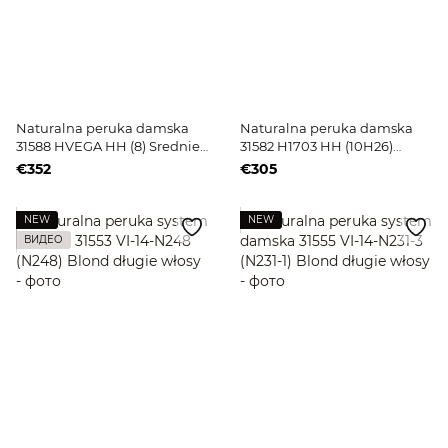
Naturalna peruka damska
Naturalna peruka damska
31588 HVEGA HH (8) Sredniej
31582 H1703 HH (10H26)
długości jasnobrązowe włosy
russetowe krótkie włosy
€352
€305
NEW
NEW
ВИДЕО