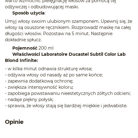
warto wzmocnić pielęgnację włosów za pomocą tej
odżywczej i odbudowującej maski.
Sposób użycia
:
Umyj włosy swoim ulubionym szamponem. Upewnij się, że
włosy są osuszone ręcznikiem. Rozprowadź maskę na całej
długości włosów. Pozostaw na 5 minut. Następnie
dokładnie spłucz.
Pojemność
200 ml
Właściwości Laboratoire Ducastel Subtil Color Lab
Blond Infinite:
- w kilka minut odnawia strukturę włosa;
- odżywia włosy od nasady aż po same końce;
- zapewnia dodatkową ochronę;
- zwiększa intensywność koloru;
- zapobiega powstawaniu nieestetycznych żółtych odcieni;
- nadaje piękny połysk;
- sprawia, że włosy stają się bardziej miękkie i jedwabiste.
Opinie