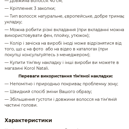
— Довжина волосся: 40 см;
— Кріплення: 3 заколки;
— Тип волосся: натуральне, європейське, добре тримає
укладку;
— Можна робити різні вкладання (при вкладанні можна
використовувати фен, плойку, утюжок);
— Колір і зачіска на виробі іноді може відрізнятися від
того, що є на фото або на відео в каталогах (при
покупці консультуйтесь з менеджером);
— Купити тім'яну накладку і інші вироби ви можете в
магазині Korol Natali.
Переваги використання
тім'яної
накладки
:
— Непомітно і природньо покриває проблемну зону;
— Швидкий спосіб зміни Вашого образу;
—
Збільшення
густоти
і
довжини
волосся
на
тім'яній
частині
голови.
Характеристики