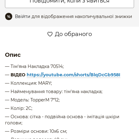
Повідомити, коли з'явиться
Ввійти
для відображення накопичувальної знижки
%
До обраного
Опис
—
Тім'яна
Накладка
70514;
—
ВІДЕО
https://youtube.com/shorts/BlqDcGb958I
— Коллекция: MARY;
— Найменування товару:
тім'яна
накладка
;
— Модель: TopperM 7*12;
— Колір: 2С;
— Основа: сітка - подвійна основа - імітація шкіри
голови;
— Розміри основи: 10х6 см;