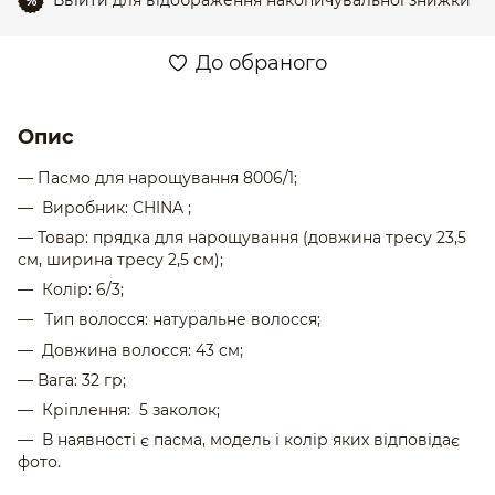
Ввійти
для відображення накопичувальної знижки
%
До обраного
Опис
— Пасмо для нарощування 8006/1;
— Виробник: CHINA ;
— Товар: прядка для нарощування (довжина тресу 23,5
см, ширина тресу 2,5 см);
— Колір: 6/3;
Тип волосся: натуральне волосся;
— Довжина волосся: 43 см;
— Вага: 32 гр;
— Кріплення: 5 заколок;
— В наявності є пасма, модель і колір яких відповідає
фото.