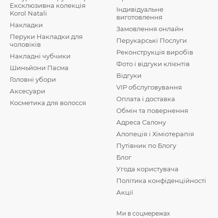
Ексклюзивна колекція
Індивідуальне
Korol Natali
виготовлення
Накладки
Замовлення онлайн
Перуки Накладки для
Перукарські Послуги
чоловіків
Реконструкція виробів
Накладні чубчики
Фото і відгуки клієнтів
Шиньйони Пасма
Відгуки
Головні убори
VIP обслуговування
Аксесуари
Оплата і доставка
Косметика для волосся
Обмін та повернення
Адреса Салону
Алопеція і Хіміотерапія
Путівник по Блогу
Блог
Угода користувача
Політика конфіденційності
Акції
Ми в соцмережах