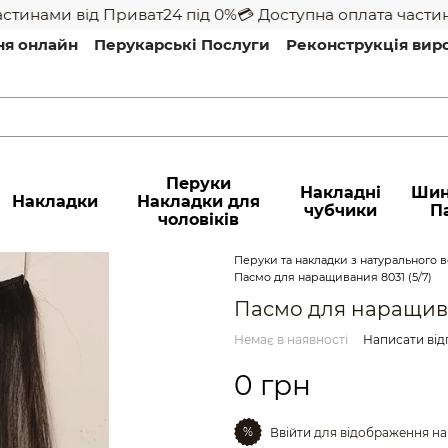
тинами від Приват24 під 0%
💳 Доступна оплата частинам
ня онлайн
Перукарські Послуги
Реконструкція вир
Перуки
Накладні
Шин
Накладки
Накладки для
чубчики
П
чоловіків
Перуки та накладки з натурального во
Пасмо для наращивания 8031 (5/7)
Пасмо для наращива
Немає в наявності
Написати від
0 грн
%
Ввійти
для відображення на