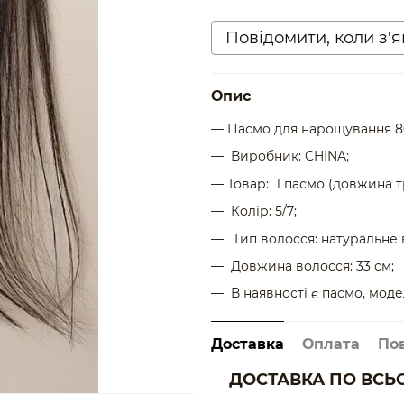
Повідомити, коли з'
Опис
— Пасмо для нарощування 80
— Виробник: CHINA;
— Товар: 1 пасмо (довжина тр
— Колір: 5/7;
Тип волосся: натуральне 
— Довжина волосся: 33 см;
— В наявності є пасмо, модел
Доставка
Оплата
По
ДОСТАВКА ПО ВСЬО