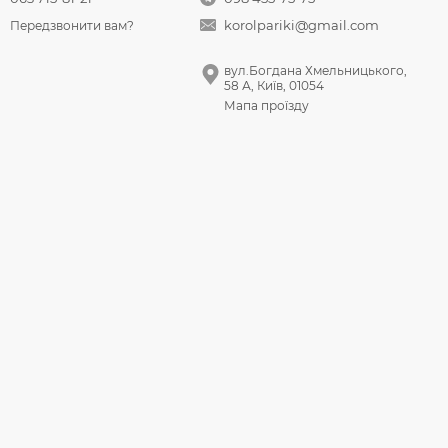
korolpariki@gmail.com
Передзвонити вам?
вул.Богдана Хмельницького,
58 А, Київ, 01054
Мапа проїзду