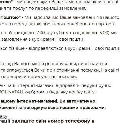
штою"
- ми надсилаємо Ваше замовлення після повної
ня та послуг по пересилці замовлення.
ю Поштою"
- Ми надсилаємо Ваше замовлення з нашого
ем з передплатою або після повної оплати вартості.
по п'ятницю до 17.00, а у суботу та неділю до 15.00) ми
 замовлення з кур'єрами Нової пошти.
ься пізніше - відправляються з кур'єрами Нової пошти
ть від Вашого місця розташування, визначається
та оплачується Вами при отриманні посилки. На сайті
 перевірити пересування посилки.
ом
- наш інтернет-магазин відправляє перуки ручної
 NATALI кур'єром в будь-яку країну світу.
ашому інтернет-магазині, Ви автоматично
йомлені та погоджуєтесь з нашими правилами.
авку
тації залиште свій номер телефону в