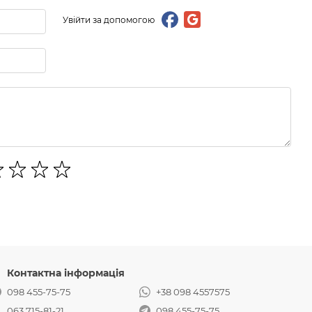
Увійти за допомогою
Контактна інформація
098 455-75-75
+38 098 4557575
063 715-81-21
098 455-75-75