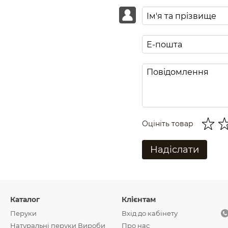
Оцініть товар
Надіслати
Каталог
Клієнтам
Перуки
Вхід до кабінету
Натуральні перуки Вироби
Про нас