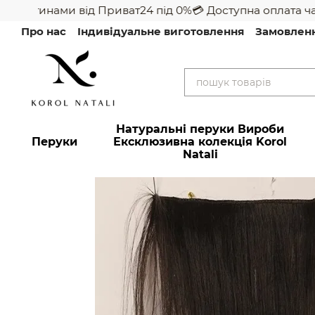
 частинами від Приват24 під 0%
💳 Доступна оплата час
Перейти до основного контенту
Про нас
Індивідуальне виготовлення
Замовлен
Натуральні перуки Вироби
Перуки
Ексклюзивна колекція Korol
Natali