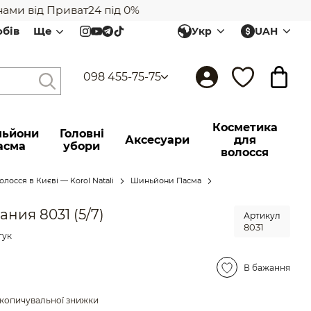
и від Приват24 під 0%
обів
Ще
Укр
UAH
098 455-75-75
Косметика
ьйони
Головні
Аксесуари
для
асма
убори
волосся
лосся в Києві — Korol Natali
Шиньйони Пасма
ния 8031 (5/7)
Артикул
8031
гук
В бажання
копичувальної знижки