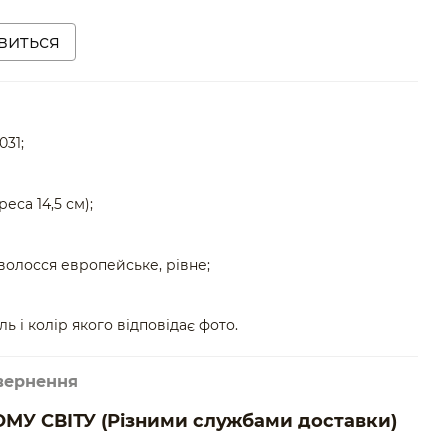
явиться
31;
еса 14,5 см);
волосся европейське, рівне;
ь і колір якого відповідає фото.
вернення
МУ СВІТУ
(Різними службами доставки)