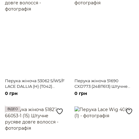
Перука жіноча 53062 S/WS/F
Перука жіноча 51690
LACE DALLIA (H) (T042)
CXD773 (24BT613) Штучне
Штучне русяве довге
світле довге волосся
0 грн
0 грн
волосся
ВІДЕО