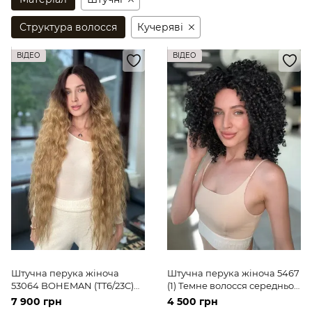
Структура волосся
Кучеряві
ВІДЕО
ВІДЕО
Штучна перука жіноча
Штучна перука жіноча 5467
53064 BOHEMAN (TT6/23C)
(1) Темне волосся середньої
Русяве довге волосся
довжини
7 900 грн
4 500 грн