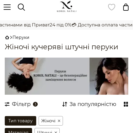
,
тинами від Приват24 під 0%
💳 Доступна оплата частина
Перуки
Жіночі кучеряві штучні перуки
Фільтр
За популярністю
3
Тип товару
Жіночi
Матеріал
Штучні