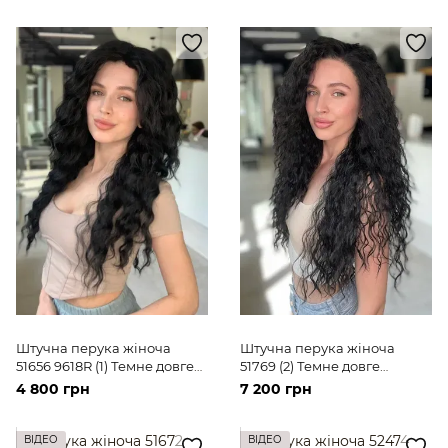
Штучна перука жіноча
Штучна перука жіноча
51656 9618R (1) Темне довге
51769 (2) Темне довге
волосся
волосся
4 800 грн
7 200 грн
ВІДЕО
ВІДЕО