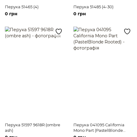
Перука 51465 (4)
Перука 51485 (4-30)
0 грн
0 грн
Перука 51597 9618R (ombre
Перука 041095 California
ash)
Mono Part (PastelBlonde
Rooted)