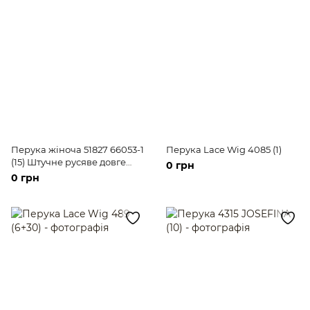
Перука жіноча 51827 66053-1
Перука Lace Wig 4085 (1)
(15) Штучне русяве довге
0 грн
волосся
0 грн