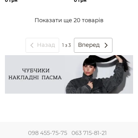
0 грн
0 грн
Показати ще 20 товарів
Назад
Вперед
1
з 3
098 455-75-75
063 715-81-21