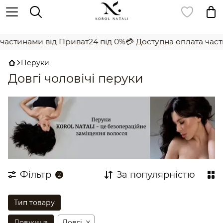
,
частинами від Приват24 під 0%
💳 Доступна оплата част
Перуки
Довгі чоловічі перуки
Фільтр
За популярністю
2
Тип товару
Довжина
Довгі