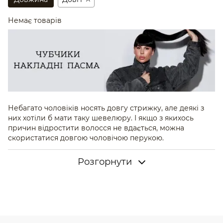
Немає товарів
Небагато чоловіків носять довгу стрижку, але деякі з
них хотіли б мати таку шевелюру. І якщо з якихось
причин відростити волосся не вдається, можна
скористатися довгою чоловічою перукою.
Особливості та
Розгорнути
характеристики довгих
чоловічих перук
Довгі чоловічі перуки - волосся з штучних або
натуральних матеріалів, довжиною 35-50 см. Пасма