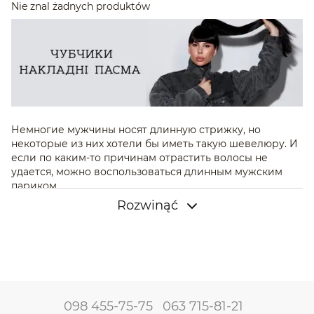
Nie znal żadnych produktów
Немногие мужчины носят длинную стрижку, но
некоторые из них хотели бы иметь такую шевелюру. И
если по каким-то причинам отрастить волосы не
удается, можно воспользоваться длинным мужским
париком.
Rozwinąć
Особенности и характеристики длинных
мужских париков
Длинные мужские парики — волосы из искусственных
или натуральных материалов, длиной 35‒50 см. Пряди
выглядят абсолютно естественно и органично
вписываются в любой образ. Локоны легко поддаются
укладке: их можно выпрямлять, завивать и делать
098 455-75-75
063 715-81-21
другие более сложные прически.