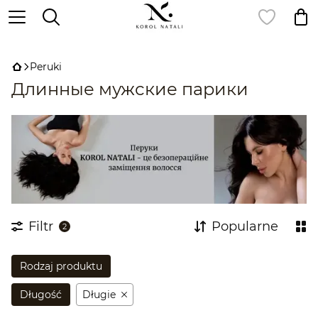
,
Peruki
Длинные мужские парики
Filtr
Popularne
2
Rodzaj produktu
Długość
Długie