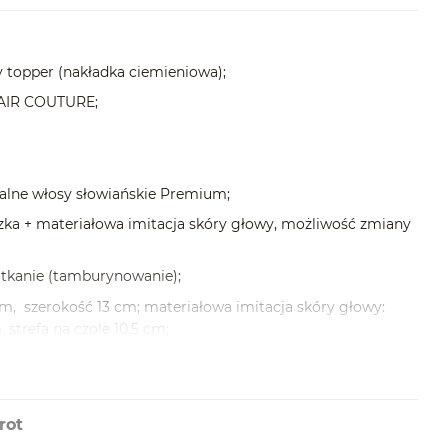
 topper (nakładka ciemieniowa);
AIR COUTURE;
alne włosy słowiańskie Premium;
ka + materiałowa imitacja skóry głowy, możliwość zmiany
tkanie (tamburynowanie);
m, szerokość 13 cm; materiałowa imitacja skóry głowy:
 strefa na czole 10,5 cm;
ów);
a, szczotkowanie, prostownica, lokówka;
rot