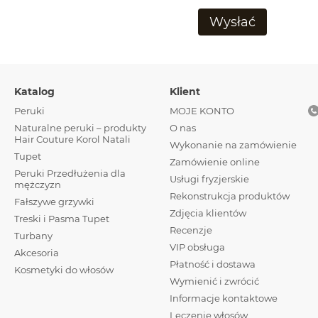
Używamy wyłącznie wyselekcj
Wysłać
produkt jest niewidoczny, zap
służy przez wiele lat.
Katalog
Klient
Peruki
MOJE KONTO
Naturalne peruki – produkty
О nas
Hair Couture Korol Natali
Wykonanie na zamówienie
Tupet
Zamówienie online
Peruki Przedłużenia dla
Usługi fryzjerskie
mężczyzn
Rekonstrukcja produktów
Fałszywe grzywki
Zdjęcia klientów
Treski і Pasma Tupet
Recenzje
Turbany
VIP obsługa
Akcesoria
Płatność i dostawa
Kosmetyki do włosów
Wymienić i zwrócić
Informacje kontaktowe
Leczenie włosów