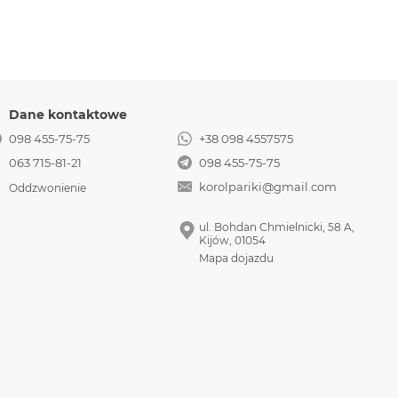
onowanych naturalnych włosów słowiańskich, dzięki czemu
ewnia komfort noszenia, a przy odpowiedniej pielęgnacji
Dane kontaktowe
098 455-75-75
+38 098 4557575
063 715-81-21
098 455-75-75
korolpariki@gmail.com
Oddzwonienie
ul. Bohdan Chmielnicki, 58 A,
Kijów, 01054
Mapa dojazdu