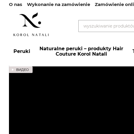
О nas
Wykonanie na zamówienie
Zamówienie onl
Przejdź do głównej treści
Naturalne peruki – produkty Hair
Peruki
Couture Korol Natali
ВИДЕО