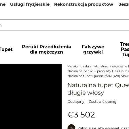
ine
Usługi fryzjerskie
Rekonstrukcja produktów
Jesz
Tres
Peruki Przedłużenia
Fałszywe
Tupet
Pa
dla mężczyzn
grzywki
Tu
Peruki i treski z naturalnych włosów w 
Naturalne peruki – produkty Hair Coutur
Naturalnа tupet Queen 7/241 (4/0) Sło
Naturalnа tupet Quee
długie włosy
Dostępny
Zostawić opinię
€3 502
%
Zaloguj się,
aby wyświetlić r