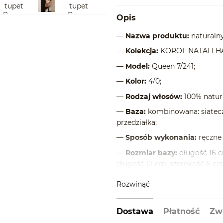
Opis
—
Nazwa produktu:
naturalny
—
Kolekcja:
KOROL NATALI H
—
Model:
Queen 7/241;
—
Kolor:
4/0;
—
Rodzaj włosów:
100% natur
—
Baza:
kombinowana: siatecz
przedziałka;
—
Sposób wykonania:
ręczne 
—
Rozmiar bazy:
długość 16 c
długość 12 cm, szerokość 6 cm,
—
Długość włosów:
67 cm;
Rozwinąć
—
Mocowanie:
5 spinek (klips
—
Możliwość stylizacji:
suszark
Dostawa
Płatność
Zw