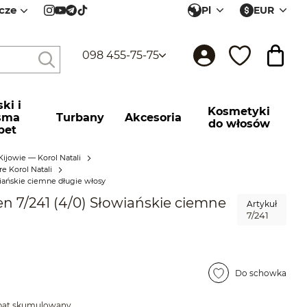
cze
Pl
EUR
098 455-75-75
ki і
Kosmetyki
sma
Turbany
Akcesoria
do włosów
pet
Kijowie — Korol Natali
e Korol Natali
wiańskie ciemne długie włosy
n 7/241 (4/0) Słowiańskie ciemne
Artykuł
7/241
Do schowka
abat skumulowany