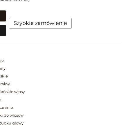
Szybkie zamówienie
ie
mny
skie
ralny
iańskie włosy
te
kaninie
ki do włosów
zubku głowy