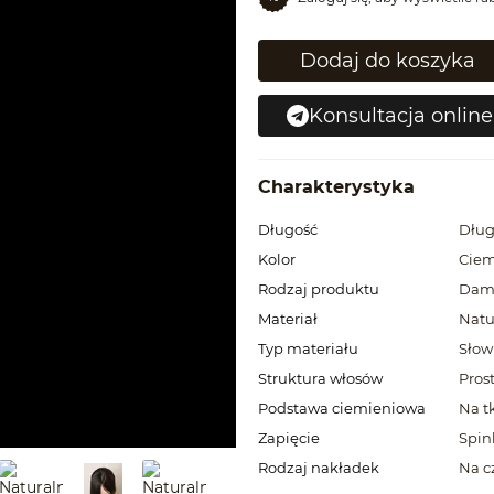
Dodaj do koszyka
Konsultacja online
Charakterystyka
Długość
Dług
Kolor
Cie
Rodzaj produktu
Dam
Materiał
Natu
Typ materiału
Słow
Struktura włosów
Pros
Podstawa ciemieniowa
Na t
Zapięcie
Spin
Rodzaj nakładek
Na c