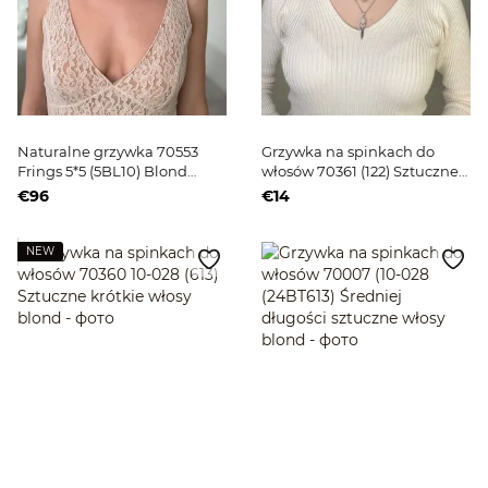
Naturalne grzywka 70553
Grzywka na spinkach do
Frings 5*5 (5BL10) Blond
włosów 70361 (122) Sztuczne
krótkie włosy
krótkie russetowe włosy
€96
€14
NEW