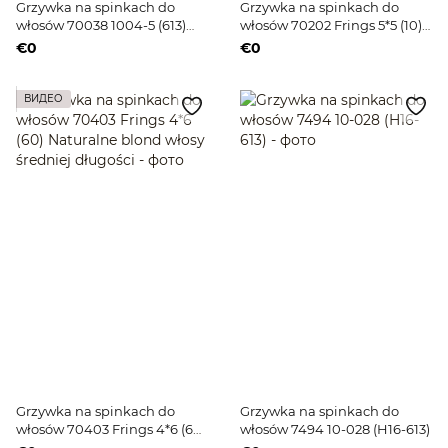
Grzywka na spinkach do
Grzywka na spinkach do
włosów 70038 1004-5 (613)
włosów 70202 Frings 5*5 (10)
Naturalne krótkie włosy
Naturalne blond włosy
€0
€0
blond
średniej długości
ВИДЕО
Grzywka na spinkach do
Grzywka na spinkach do
włosów 70403 Frings 4*6 (60)
włosów 7494 10-028 (H16-613)
Naturalne blond włosy