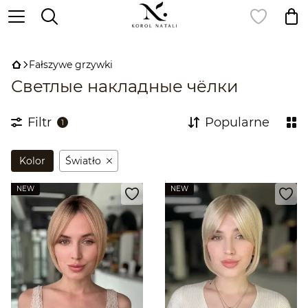
,
Fałszywe grzywki
Светлые накладные чёлки
Filtr
Popularne
1
Kolor
Światło
NEW
NEW