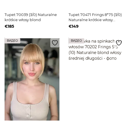
Tupet 70039 (3/0) Naturalne
Tupet 70471 Frings 8*75 (3/0)
krótkie włosy blond
Naturalne krótkie włosy
blond
€185
€149
ВИДЕО
ВИДЕО