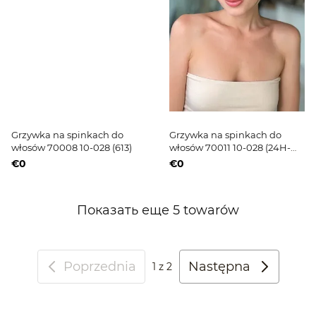
Grzywka na spinkach do
Grzywka na spinkach do
włosów 70008 10-028 (613)
włosów 70011 10-028 (24H-
613)
€0
€0
Показать еще 5 towarów
Poprzednia
Następna
1
z 2