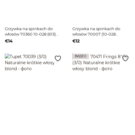
Grzywka na spinkach do
Grzywka na spinkach do
włosów 70360 10-028 (613)
włosów 70007 (10-028
Sztuczne krótkie włosy blond
(24BT613) Średniej długości
€14
€12
sztuczne włosy blond
ВИДЕО