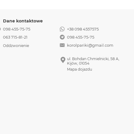
Dane kontaktowe
098 455-75-75
+38 098 4557575
063 715-81-21
098 455-75-75
korolpariki@gmail.com
Oddzwonienie
ul. Bohdan Chmielnicki, 58 A,
Kijów, 01054
Mapa dojazdu