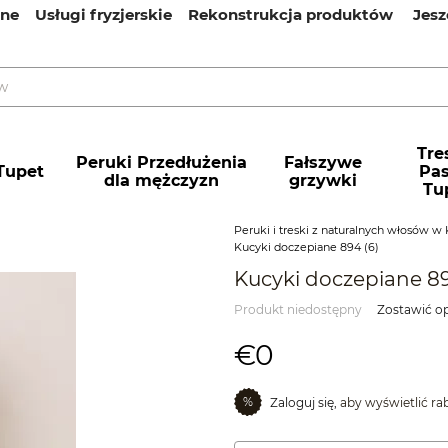
ine
Usługi fryzjerskie
Rekonstrukcja produktów
Jesz
Tres
Peruki Przedłużenia
Fałszywe
Tupet
Pa
dla mężczyzn
grzywki
Tu
Peruki i treski z naturalnych włosów w 
Kucyki doczepiane 894 (6)
Kucyki doczepiane 89
Produkt niedostępny
Zostawić op
€0
%
Zaloguj się,
aby wyświetlić r