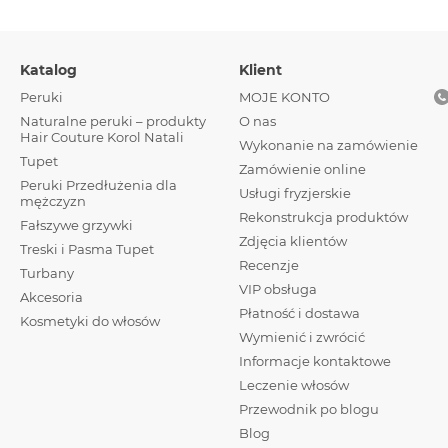
Katalog
Klient
Peruki
MOJE KONTO
Naturalne peruki – produkty
О nas
Hair Couture Korol Natali
Wykonanie na zamówienie
Tupet
Zamówienie online
Peruki Przedłużenia dla
Usługi fryzjerskie
mężczyzn
Rekonstrukcja produktów
Fałszywe grzywki
Zdjęcia klientów
Treski і Pasma Tupet
Recenzje
Turbany
VIP obsługa
Akcesoria
Płatność i dostawa
Kosmetyki do włosów
Wymienić i zwrócić
Informacje kontaktowe
Leczenie włosów
Przewodnik po blogu
Blog