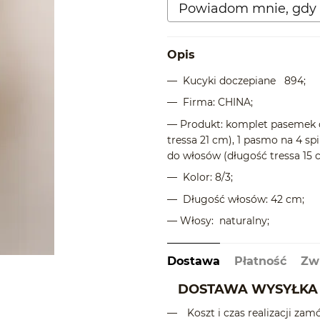
Powiadom mnie, gdy 
Opis
— Kucyki doczepiane 894;
— Firma: CHINA;
— Produkt: komplet pasemek d
tressa 21 cm), 1 pasmo na 4 sp
do włosów (długość tressa 15 c
— Kolor: 8/3;
—
Długość włosów:
42 cm;
— Włosy: naturalny;
Dostawa
Płatność
Zw
DOSTAWA WYSYŁKA 
Koszt i czas realizacji zam