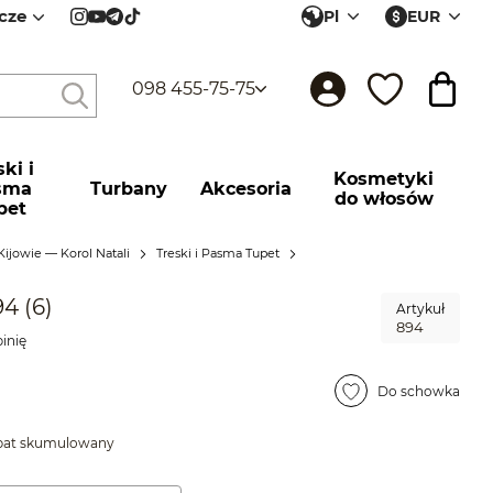
cze
Pl
EUR
098 455-75-75
ki і
Kosmetyki
sma
Turbany
Akcesoria
do włosów
pet
Kijowie — Korol Natali
Treski і Pasma Tupet
4 (6)
Artykuł
894
inię
Do schowka
abat skumulowany