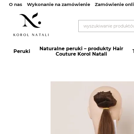
О nas
Wykonanie na zamówienie
Zamówienie onl
Przejdź do głównej treści
Naturalne peruki – produkty Hair
Peruki
Couture Korol Natali