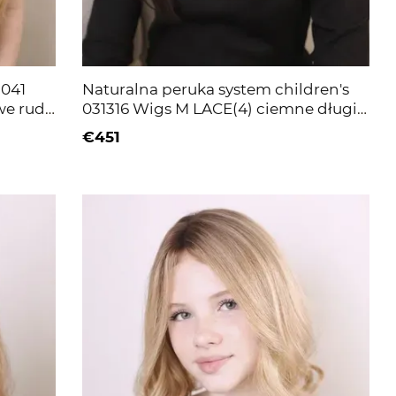
3041
Naturalna peruka system children's
we rude
031316 Wigs M LACE(4) ciemne długie
włosy
€451