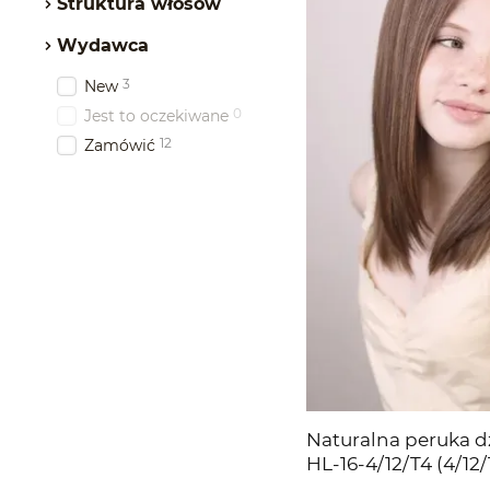
Struktura włosów
Wydawca
3
New
0
Jest to oczekiwane
12
Zamówić
Naturalna peruka d
HL-16-4/12/T4 (4/12
długie włosy