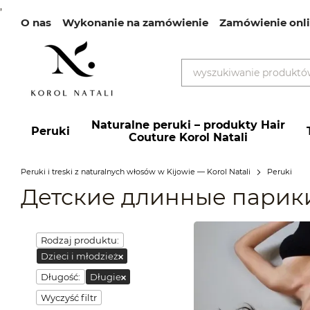
,
О nas
Wykonanie na zamówienie
Zamówienie onl
Przejdź do głównej treści
Naturalne peruki – produkty Hair
Peruki
Couture Korol Natali
Peruki i treski z naturalnych włosów w Kijowie — Korol Natali
Peruki
Детские длинные парик
Rodzaj produktu:
Dzieci i młodzież
Długość:
Długie
Wyczyść filtr