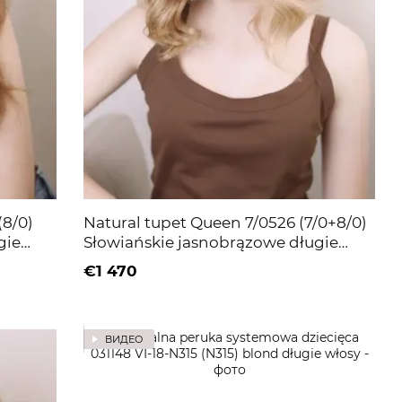
(8/0)
Natural tupet Queen 7/0526 (7/0+8/0)
gie
Słowiańskie jasnobrązowe długie
włosy
€1 470
ВИДЕО