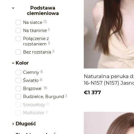
Podstawa
ciemieniowa
13
Na siatce
5
Na tkaninie
Połączenie z
9
rozstaniem
3
Bez rozstania
Kolor
8
Ciemny
Naturalna peruka dz
8
Światło
16-N157 (N157) Jas
16
Brązowe
włosy
€1 377
3
Rudzielce, Burgund
0
Siwowłosy
0
Multicolor
Długość