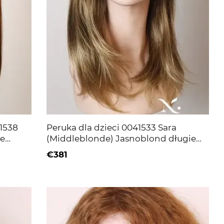
1538
Peruka dla dzieci 0041533 Sara
we
(Middleblonde) Jasnoblond długie
włosy
€381