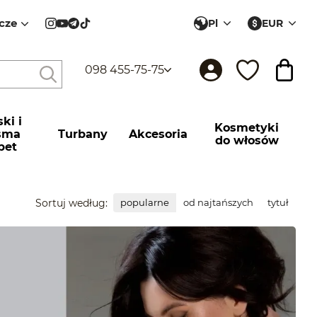
cze
Pl
EUR
098 455-75-75
ki і
Kosmetyki
sma
Turbany
Akcesoria
do włosów
pet
Sortuj według:
popularne
od najtańszych
tytuł