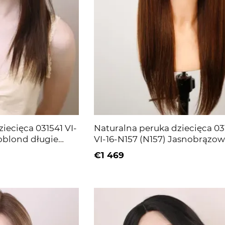
iecięca 031541 VI-
Naturalna peruka dziecięca 03
noblond długie
VI-16-N157 (N157) Jasnobrązo
długie włosy
€1 469