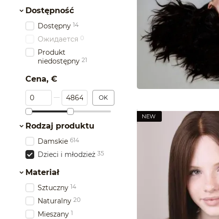
Dostępność
14
Dostępny
0
Ожидается
Produkt
21
niedostępny
Cena, €
Od Cena, €
Do Cena, €
OK
NEW
Rodzaj produktu
614
Damskie
35
Dzieci i młodzież
Materiał
14
Sztuczny
20
Naturalny
1
Mieszany