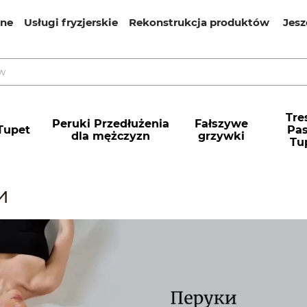
ine
Usługi fryzjerskie
Rekonstrukcja produktów
Jesz
Tres
Peruki Przedłużenia
Fałszywe
Tupet
Pa
dla mężczyzn
grzywki
Tu
и