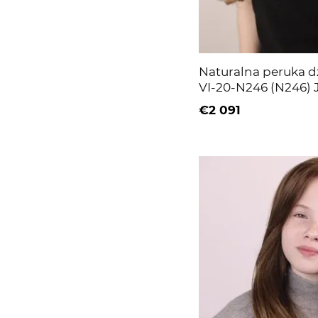
Naturalna peruka d
VI-20-N246 (N246)
długie włosy
€2 091