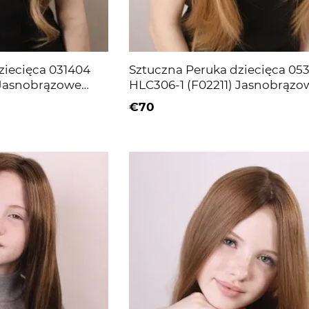
ziecięca 031404
Sztuczna Peruka dziecięca 05
 Jasnobrązowe
HLC306-1 (F02211) Jasnobrązo
długie włosyp
€70