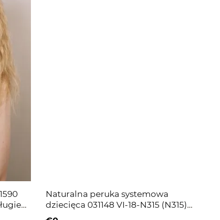
1590
Naturalna peruka systemowa
ługie
dziecięca 031148 VI-18-N315 (N315)
blond długie włosy