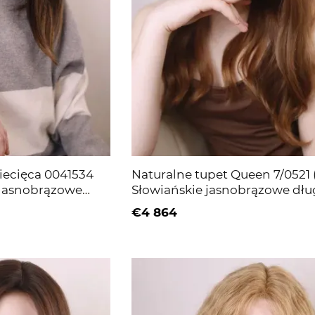
iecięca 0041534
Naturalne tupet Queen 7/0521 
 Jasnobrązowe
Słowiańskie jasnobrązowe dłu
włosy
€4 864