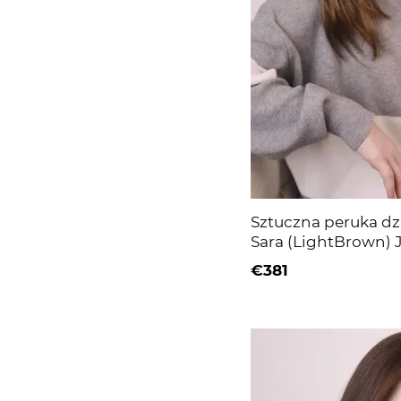
Sztuczna peruka dz
Sara (LightBrown)
długie włosy
€381