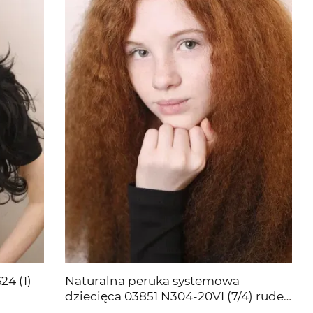
24 (1)
Naturalna peruka systemowa
dziecięca 03851 N304-20VI (7/4) rude
długie włosy