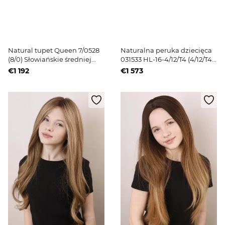
Natural tupet Queen 7/0528
Naturalna peruka dziecięca
(8/0) Słowiańskie średniej
031533 HL-16-4/12/T4 (4/12/T4)
długości jasnobrązowe włosy
Jasnoblond długie włosy
€1 192
€1 573