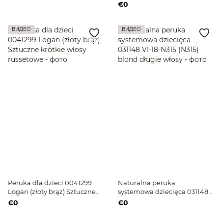
średniej długości russetowe
€0
włosy
ВИДЕО
ВИДЕО
Peruka dla dzieci 0041299
Naturalna peruka
Logan (złoty brąz) Sztuczne
systemowa dziecięca 031148
krótkie włosy russetowe
VI-18-N315 (N315) blond
€0
€0
długie włosy