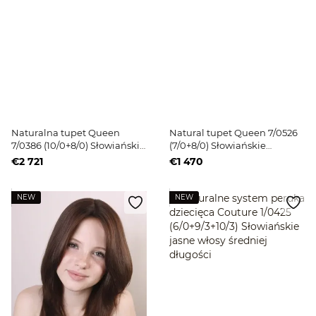
Naturalna tupet Queen
Natural tupet Queen 7/0526
7/0386 (10/0+8/0) Słowiańskie
(7/0+8/0) Słowiańskie
blond włosy średniej
jasnobrązowe długie włosy
€2 721
€1 470
długości
NEW
NEW