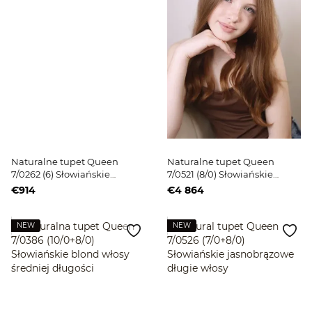
Naturalne tupet Queen
Naturalne tupet Queen
7/0262 (6) Słowiańskie
7/0521 (8/0) Słowiańskie
ciemne włosy średniej
jasnobrązowe długie włosy
€914
€4 864
długości
NEW
NEW