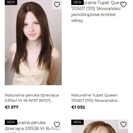
NEW
NEW
Naturalna peruka dziecięca
Naturalne Tupet Queen
031541 VI-16-N157 (N157)
7/0507 (7/0) Słowiańskie
Jasnoblond długie włosy
jasnobrązowe krótkie włosy
€1 377
€1 052
NEW
NEW