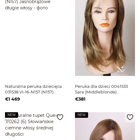
Naturalna peruka dziecięca
Peruka dla dzieci 0041533
031538 VI-16-N157 (N157)
Sara (Middleblonde)
Jasnobrązowe długie włosy
Jasnoblond długie włosy
€1 469
€381
NEW
NEW