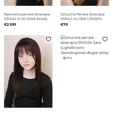
Naturalna peruka dziecięca
Sztuczna Peruka dziecięca
031404 VI-20-N246 (N246)
053041 HLC306-1 (F02211)
Jasnobrązowe długie włosy
Jasnobrązowe rude długie
€2 091
€70
włosyp