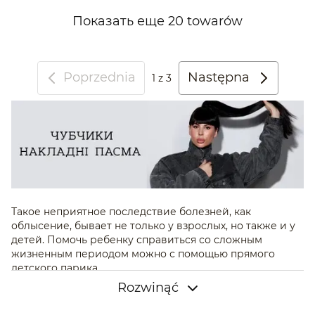
Показать еще 20 towarów
Poprzednia
Następna
1
z 3
Такое неприятное последствие болезней, как
облысение, бывает не только у взрослых, но также и у
детей. Помочь ребенку справиться со сложным
жизненным периодом можно с помощью прямого
детского парика.
Rozwinąć
Прямой детский парик: особенности и
характеристики