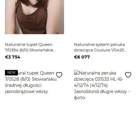
Naturalne tupet Queen
Naturalne system peruka
7/0394 (6/0) Słowiańskie
dziecięca Couture 1/0425
ciemne długie włosy
(6/0+9/3+10/3) Słowiańskie
€3 754
€6 077
jasne włosy średniej długości
NEW