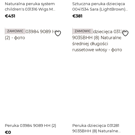
Naturalna peruka system
Sztuczna peruka dziecięca
children's 031316 Wigs M
0041534 Sara (LightBrown)
LACE(4) ciemne długie włosy
Jasnobrązowe długie włosy
€451
€381
ZAMÓWIĆ
ZAMÓWIĆ
Peruka 03984 9089 HH (2)
Peruka dziecięca 031281
9035BHH (8) Naturalne
€0