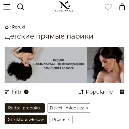
,
Peruki
Детские прямые парики
Filtr
Popularne
2
Rodzaj produktu
Dzieci i młodzież
Struktura włosów
Proste