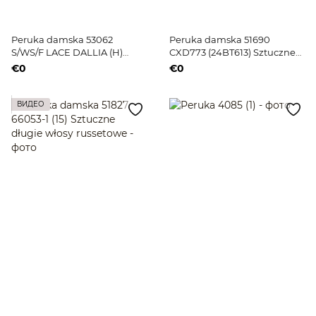
Peruka damska 53062
Peruka damska 51690
S/WS/F LACE DALLIA (H)
CXD773 (24BT613) Sztuczne
(T042) Sztuczne russetowe
ciemne długie blond włosy
€0
€0
długie włosy
ВИДЕО