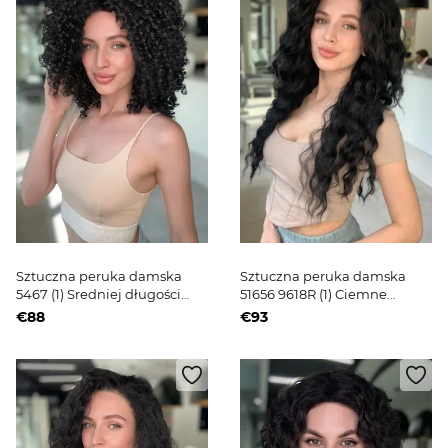
Sztuczna peruka damska
Sztuczna peruka damska
5467 (1) Sredniej długości
51656 9618R (1) Ciemne
ciemne włosy
długie włosy
€88
€93