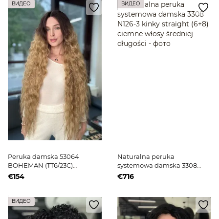
ВИДЕО
ВИДЕО
Peruka damska 53064
Naturalna peruka
BOHEMAN (TT6/23C)
systemowa damska 3308
Sztuczne russetowe długie
N126-3 kinky straight (6+8)
€154
€716
włosy
ciemne włosy średniej
długości
ВИДЕО