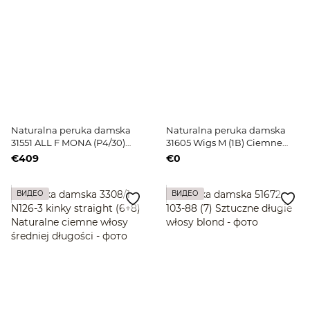
Naturalna peruka damska
Naturalna peruka damska
31551 ALL F MONA (P4/30)
31605 Wigs M (1В) Ciemne
jasnobrązowe włosy średniej
włosy średniej długości
€409
€0
długości
ВИДЕО
ВИДЕО