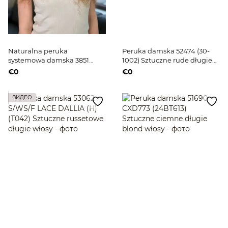
Naturalna peruka
Peruka damska 52474 (30-
systemowa damska 3851
1002) Sztuczne rude długie
N304-20VI (7/4) rude długie
włosy
€0
€0
włosy
ВИДЕО