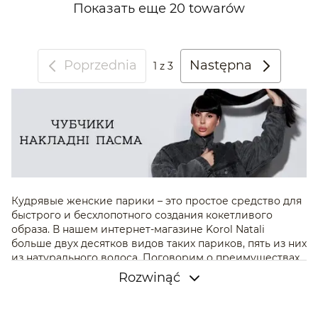
Показать еще 20 towarów
Poprzednia
Następna
1
z 3
Кудрявые женские парики – это простое средство для
быстрого и бесхлопотного создания кокетливого
образа. В нашем интернет-магазине Korol Natali
больше двух десятков видов таких париков, пять из них
из натурального волоса. Поговорим о преимуществах
моделей из натуральных волос.
Rozwinąć
Кудрявый парик: особенности и
характеристики