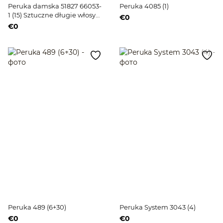
Peruka damska 51827 66053-
Peruka 4085 (1)
1 (15) Sztuczne długie włosy
€0
russetowe
€0
Peruka 489 (6+30)
Peruka System 3043 (4)
€0
€0