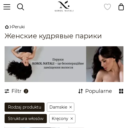
,
Peruki
Женские кудрявые парики
Filtr
Popularne
2
Rodzaj produktu
Damskie
Struktura włosów
Kręcony