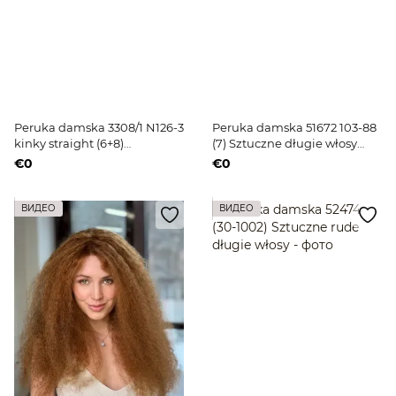
Peruka damska 3308/1 N126-3
Peruka damska 51672 103-88
kinky straight (6+8)
(7) Sztuczne długie włosy
Naturalne ciemne włosy
blond
€0
€0
średniej długości
ВИДЕО
ВИДЕО