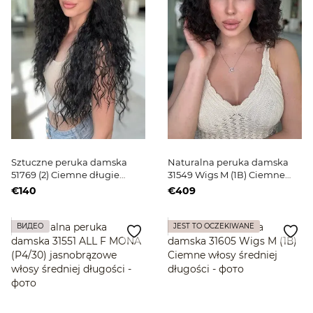
Sztuczne peruka damska
Naturalna peruka damska
51769 (2) Ciemne długie
31549 Wigs M (1В) Ciemne
włosy
włosy średniej długości
€140
€409
ВИДЕО
JEST TO OCZEKIWANE