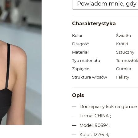
Powiadom mnie, gdy 
Charakterystyka
Kolor
Światło
Długość
Krótki
Materiał
Sztuczny
Typ materiału
Termowłó
Zapięcie
Gumka
Struktura włosów
Falisty
Opis
Doczepiany kok na gumce
Firma: CHINA ;
Model: 90694;
Kolor: 122/613;