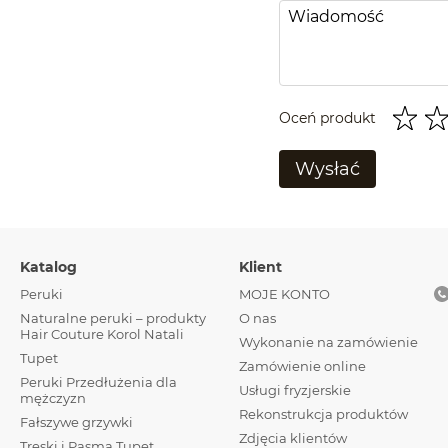
Oceń produkt
Wysłać
Katalog
Klient
Peruki
MOJE KONTO
Naturalne peruki – produkty
О nas
Hair Couture Korol Natali
Wykonanie na zamówienie
Tupet
Zamówienie online
Peruki Przedłużenia dla
Usługi fryzjerskie
mężczyzn
Rekonstrukcja produktów
Fałszywe grzywki
Zdjęcia klientów
Treski і Pasma Tupet