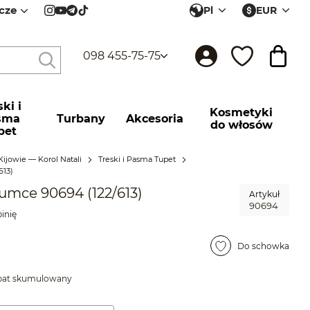
cze
Pl
EUR
098 455-75-75
ki і
Kosmetyki
sma
Turbany
Akcesoria
do włosów
pet
Kijowie — Korol Natali
Treski і Pasma Tupet
613)
umce 90694 (122/613)
Artykuł
90694
inię
Do schowka
abat skumulowany