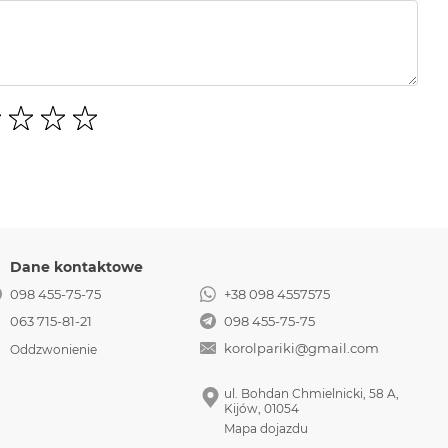
Dane kontaktowe
098 455-75-75
+38 098 4557575
063 715-81-21
098 455-75-75
korolpariki@gmail.com
Oddzwonienie
ul. Bohdan Chmielnicki, 58 A,
Kijów, 01054
Mapa dojazdu