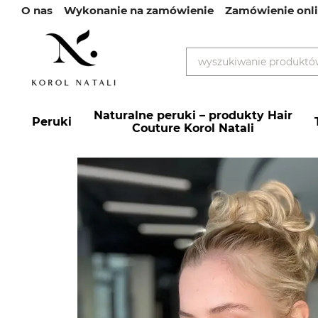
О nas
Wykonanie na zamówienie
Zamówienie onl
Przejdź do głównej treści
Naturalne peruki – produkty Hair
Peruki
Couture Korol Natali