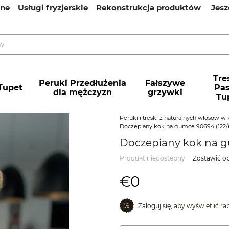
ine
Usługi fryzjerskie
Rekonstrukcja produktów
Jesz
Tres
Peruki Przedłużenia
Fałszywe
Tupet
Pa
dla mężczyzn
grzywki
Tu
Peruki i treski z naturalnych włosów w 
Doczepiany kok na gumce 90694 (122/
Doczepiany kok na g
Produkt niedostępny
Zostawić op
€0
%
Zaloguj się,
aby wyświetlić r