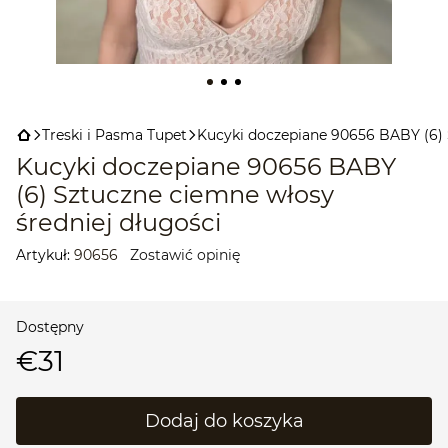
Treski і Pasma Tupet
Kucyki doczepiane 90656 BABY (6) 
Kucyki doczepiane 90656 BABY
(6) Sztuczne ciemne włosy
średniej długości
Artykuł:
90656
Zostawić opinię
Dostępny
€31
Dodaj do koszyka