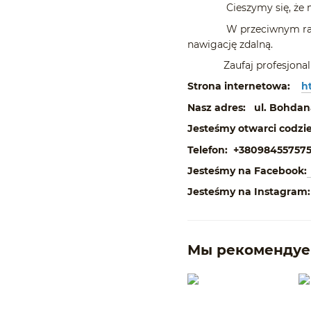
Cieszymy się, że możem
W przeciwnym razie moż
nawigację zdalną.
Zaufaj profesjonalistom
Strona internetowa:
h
Nasz adres: ul. Bohdan
Jesteśmy otwarci codzie
Telefon:
+38098455757
Jesteśmy na Facebook:
Jesteśmy na Instagram:
Мы рекоменду