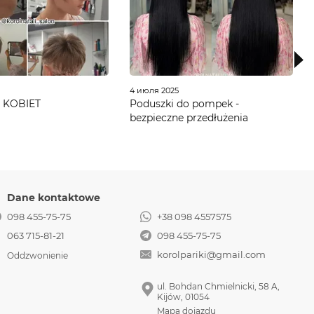
4 июля 2025
U KOBIET
Poduszki do pompek -
bezpieczne przedłużenia
Dane kontaktowe
098 455-75-75
+38 098 4557575
063 715-81-21
098 455-75-75
korolpariki@gmail.com
Oddzwonienie
ul. Bohdan Chmielnicki, 58 A,
Kijów, 01054
Mapa dojazdu