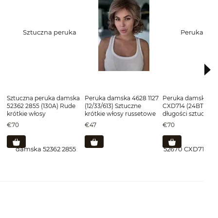
Sztuczna peruka damska
Peruka damska 4628 1127
Peruka damska 52
52362 2855 (130A) Rude
(12/33/613) Sztuczne
CXD714 (24BT613) Ś
krótkie włosy
krótkie włosy russetowe
długości sztuczne 
blond
€70
€47
€70