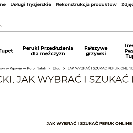
ine
Usługi fryzjerskie
Rekonstrukcja produktów
Zdję
enić i zwrócić
Informacje kontaktowe
Leczenie włos
a
Polityka prywatności
Promocje
Tres
Peruki Przedłużenia
Fałszywe
Tupet
Pa
dla mężczyzn
grzywki
Tu
osów w Kijowie — Korol Natali
Blog
JAK WYBRAĆ I SZUKAĆ PERUK ONLIN
KI, JAK WYBRAĆ I SZUKAĆ
JAK WYBRAĆ I SZUKAĆ PERUK ONLINE