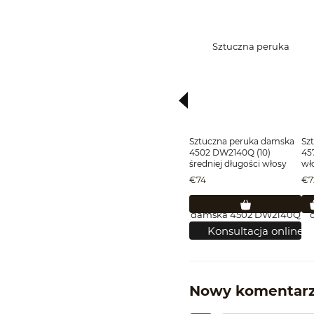
Sztuczna peruka damska
Sz
4502 DW2140Q (10)
457
średniej długości włosy
wł
jasnobrązowe
€74
€7
Konsultacja online
Nowy komentar