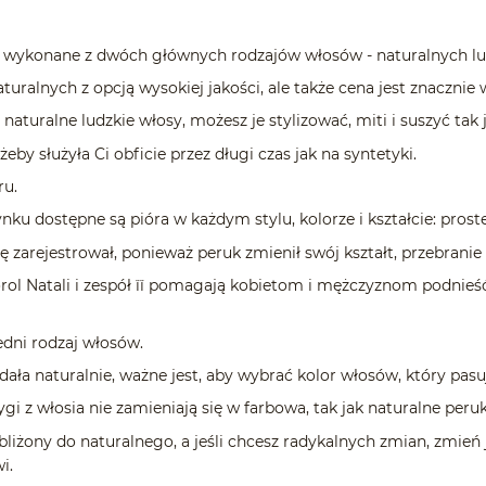
onane z dwóch głównych rodzajów włosów - naturalnych lub
nych z opcją wysokiej jakości, ale także cena jest znacznie 
lne ludzkie włosy, możesz je stylizować, miti i suszyć tak j
 służyła Ci obficie przez długi czas jak na syntetyki.
u.
stępne są pióra w każdym stylu, kolorze i kształcie: proste 
ejestrował, ponieważ peruk zmienił swój kształt, przebranie i 
atali i zespół її pomagają kobietom i mężczyznom podnieść l
i rodzaj włosów.
turalnie, ważne jest, aby wybrać kolor włosów, który pasuje
włosia nie zamieniają się w farbowa, tak jak naturalne peruk
 do naturalnego, a jeśli chcesz radykalnych zmian, zmień j
i.