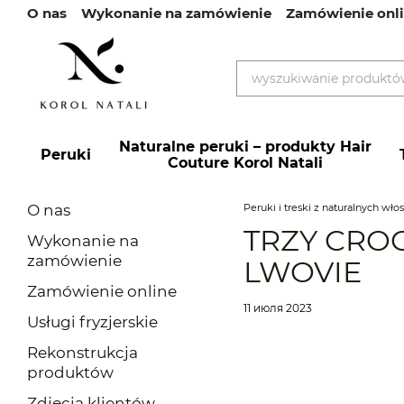
О nas
Wykonanie na zamówienie
Zamówienie onl
Przejdź do głównej treści
Recenzje
VIP obsługa
Płatność i dostawa
Wymi
Przewodnik po blogu
Blog
Umowa użytkownik
Naturalne peruki – produkty Hair
Peruki
Couture Korol Natali
О nas
Peruki i treski z naturalnych wł
TRZY CROC
Wykonanie na
zamówienie
LWOVIE
Zamówienie online
11 июля 2023
Usługi fryzjerskie
Rekonstrukcja
produktów
Zdjęcia klientów