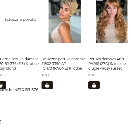
tuczna peruka damska
Sztuczna peruka damska
Peruka damska 4620 E-
0 BJ-376 (613) Krótkie
51902 3390 AT
PARIS (27C) Sztuczne
osy blond
(CHAMPAGNE) Krótkie
długie włosy russet
włosy blond
2
€69
€76
z