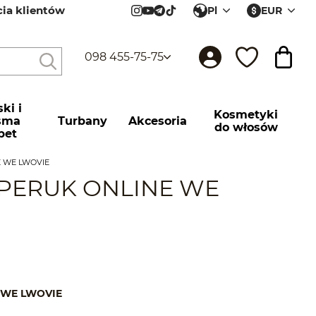
cia klientów
Pl
EUR
ów
098 455-75-75
ki і
Kosmetyki
sma
Turbany
Akcesoria
do włosów
pet
E WE LWOVIE
 PERUK ONLINE WE
 WE LWOVIE