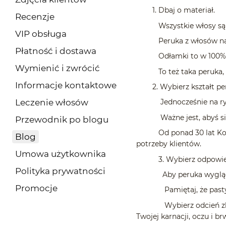
1. Dbaj o materiał.
Recenzje
Wszystkie włosy są wyk
VIP obsługa
Peruka z włosów natural
Płatność i dostawa
Odłamki to w 100% natura
Wymienić i zwrócić
To też taka peruka, żeby
Informacje kontaktowe
2. Wybierz kształt per
Leczenie włosów
Jednocześnie na rynku do
Ważne jest, abyś się zar
Przewodnik po blogu
Od ponad 30 lat Korol N
Blog
potrzeby klientów.
Umowa użytkownika
3. Wybierz odpowiedn
Polityka prywatności
Aby peruka wyglądała na
Promocje
Pamiętaj, że pastygi z 
Wybierz odcień zbliżony
Twojej karnacji, oczu i brw