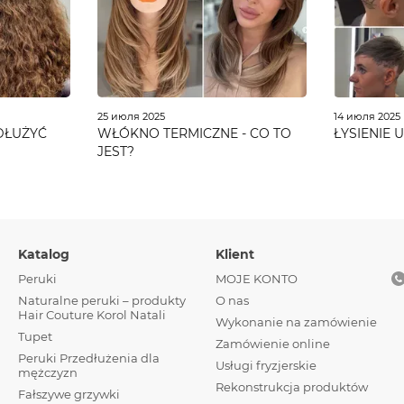
25 июля 2025
14 июля 2025
EDŁUŻYĆ
WŁÓKNO TERMICZNE - CO TO
ŁYSIENIE 
JEST?
Katalog
Klient
Peruki
MOJE KONTO
Naturalne peruki – produkty
О nas
Hair Couture Korol Natali
Wykonanie na zamówienie
Tupet
Zamówienie online
Peruki Przedłużenia dla
Usługi fryzjerskie
mężczyzn
Rekonstrukcja produktów
Fałszywe grzywki