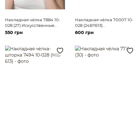
Накладная чёлка 7884 10-
Накладная чёлка 70007 10-
028 (27) Искусственные
028 (24BT613)
русые короткие волосы
Искусственные светлые
550 грн
600 грн
волосы средней длины