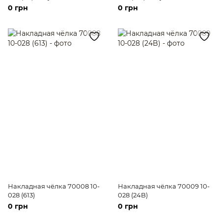
рыжие короткие волосы
рыжие короткие волосы
0 грн
0 грн
Накладная чёлка 70008 10-
Накладная чёлка 70009 10-
028 (613)
028 (24B)
0 грн
0 грн