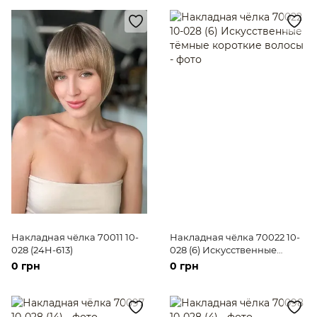
Накладная чёлка 70011 10-
Накладная чёлка 70022 10-
028 (24H-613)
028 (6) Искусственные
тёмные короткие волосы
0 грн
0 грн