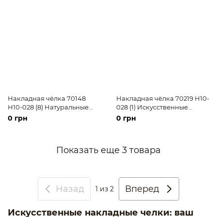
Накладная чёлка 70148
Накладная чёлка 70219 H10-
H10-028 (8) Натуральные
028 (1) Искусственные
русые волосы средней
тёмные короткие волосы
0 грн
0 грн
длины
Показать еще 3 товара
Назад
Вперед
1
из 2
Искусственные накладные челки: ваш