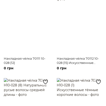
Накладная чёлка 70111 10-
Накладная чёлка 70112 10-
028 (12)
028 (15) Искусственные
русые короткие волосы
0 грн
0 грн