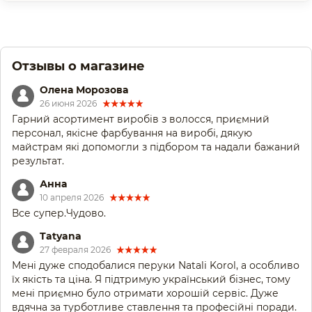
Отзывы о магазине
Олена Морозова
26 июня 2026
Гарний асортимент виробів з волосся, приємний
персонал, якісне фарбування на виробі, дякую
майстрам які допомогли з підбором та надали бажаний
результат.
Анна
10 апреля 2026
Все супер.Чудово.
Tatyana
27 февраля 2026
Мені дуже сподобалися перуки Natali Korol, а особливо
їх якість та ціна. Я підтримую український бізнес, тому
мені приємно було отримати хорошій сервіс. Дуже
вдячна за турботливе ставлення та професійні поради.