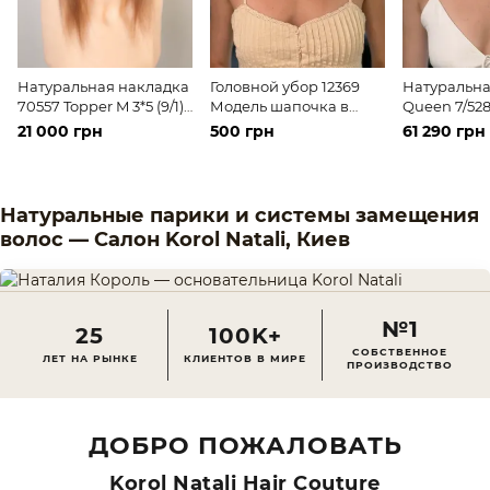
Натуральная накладка
Головной убор 12369
Натуральна
70557 Topper M 3*5 (9/1)
Модель шапочка в
Queen 7/528 
Русые длинные волосы
спортивном стиле
Cлавянские
21 000 грн
500 грн
61 290 грн
волосы сре
Натуральные парики и системы замещения
волос — Салон Korol Natali, Киев
№1
25
100K+
СОБСТВЕННОЕ
ЛЕТ НА РЫНКЕ
КЛИЕНТОВ В МИРЕ
ПРОИЗВОДСТВО
ДОБРО ПОЖАЛОВАТЬ
Korol Natali Hair Couture