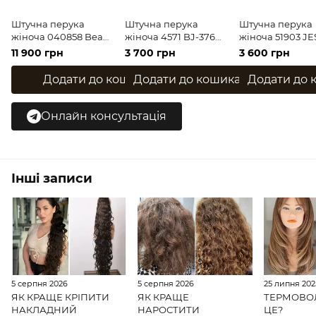
Штучна перука
Штучна перука
Штучна перука
жіноча 040858 Beam
жіноча 4571 BJ-376
жіноча 51903 JE
(Espresso Rooted 42)
(24BT613) Світле
CW (984YSIB) Ру
11 900 грн
3 700 грн
3 600 грн
Темне коротке
коротке волосся
коротке волосс
волосся
Додати до кошика
Додати до кошика
Додати до 
Онлайн консультація
Інші записи
5 серпня 2026
5 серпня 2026
25 липня 202
ЯК КРАЩЕ КРІПИТИ
ЯК КРАЩЕ
ТЕРМОВО
НАКЛАДНИЙ
НАРОСТИТИ
ЦЕ?