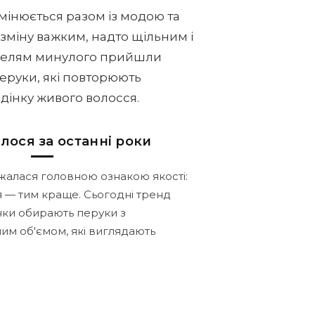
змінюється разом із модою та
 зміну важким, надто щільним і
делям минулого прийшли
перуки, які повторюють
едінку живого волосся.
лося за останні роки
жалася головною ознакою якості:
я — тим краще. Сьогодні тренд
ки обирають перуки з
им об'ємом, які виглядають