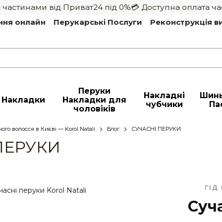
стинами від Приват24 під 0%
💳 Доступна оплата части
ння онлайн
Перукарські Послуги
Реконструкція в
Перуки
Накладні
Шин
Накладки
Накладки для
чубчики
Па
чоловіків
ого волосся в Києві — Korol Natali
Блог
СУЧАСНІ ПЕРУКИ
ПЕРУКИ
ГІД
Суч