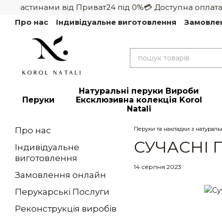
 частинами від Приват24 під 0%
💳 Доступна оплата ча
Перейти до основного контенту
Про нас
Індивідуальне виготовлення
Замовле
Натуральні перуки Вироби
Перуки
Ексклюзивна колекція Korol
Natali
Про нас
Перуки та накладки з натуральн
СУЧАСНІ 
Індивідуальне
виготовлення
14 серпня 2023
Замовлення онлайн
Перукарські Послуги
Реконструкція виробів