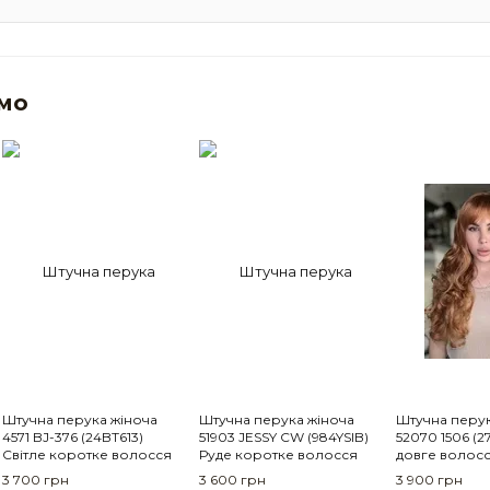
мо
Штучна перука жіноча
Штучна перука жіноча
Штучна перук
4571 BJ-376 (24BT613)
51903 JESSY CW (984YSIB)
52070 1506 (2
Світле коротке волосся
Руде коротке волосся
довге волос
3 700 грн
3 600 грн
3 900 грн