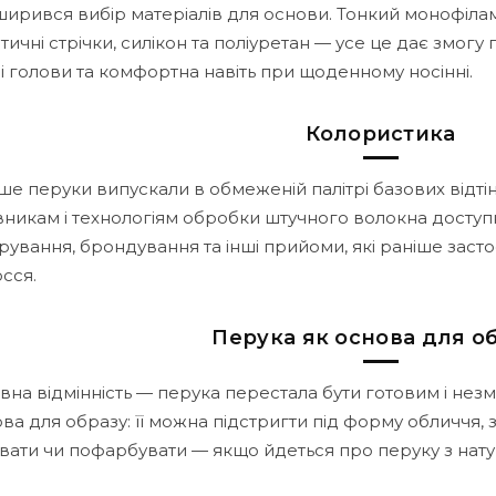
ирився вибір матеріалів для основи. Тонкий монофіламен
тичні стрічки, силікон та поліуретан — усе це дає змогу 
і голови та комфортна навіть при щоденному носінні.
Колористика
ше перуки випускали в обмеженій палітрі базових відті
никам і технологіям обробки штучного волокна доступ
рування, брондування та інші прийоми, які раніше заст
сся.
Перука як основа для о
вна відмінність — перука перестала бути готовим і нез
ва для образу: її можна підстригти під форму обличчя, 
вати чи пофарбувати — якщо йдеться про перуку з нат