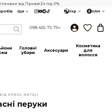
нами від Приват24 під 0%
иробів
Ще
Укр
UAH
098 455-75-75
Косметика
ьйони
Головні
Аксесуари
для
сма
убори
волосся
 ВІД KOROL NATALI
асні перуки