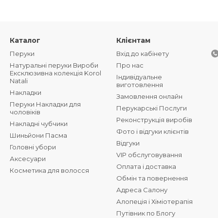
Каталог
Клієнтам
Перуки
Вхід до кабінету
Натуральні перуки Вироби
Про нас
Ексклюзивна колекція Korol
Індивідуальне
Natali
виготовлення
Накладки
Замовлення онлайн
Перуки Накладки для
Перукарські Послуги
чоловіків
Реконструкція виробів
Накладні чубчики
Фото і відгуки клієнтів
Шиньйони Пасма
Відгуки
Головні убори
VIP обслуговування
Аксесуари
Оплата і доставка
Косметика для волосся
Обмін та повернення
Адреса Салону
Алопеція і Хіміотерапія
Путівник по Блогу