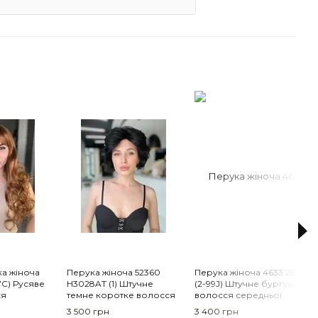
а жіноча
Перука жіноча 52360
Перука жіноча 4633 2865
7С) Русяве
H3028AT (1) Штучне
(2-99J) Штучне бургунді
ся
темне коротке волосся
волосся середньої
довжини
3 500 грн
3 400 грн