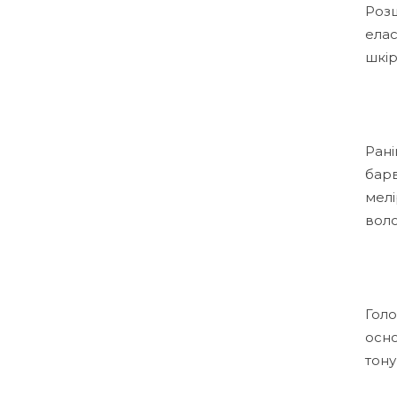
Розш
елас
шкір
Рані
барв
мелі
воло
Голо
осно
тону