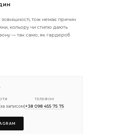
один
у зовнішності, тож немає причин
ини, кольору чи стилю дають
зону — так само, як гардероб
Р
ОТИ
ТЕЛЕФОН
за записом)
+38 098 455 75 75
TAGRAM