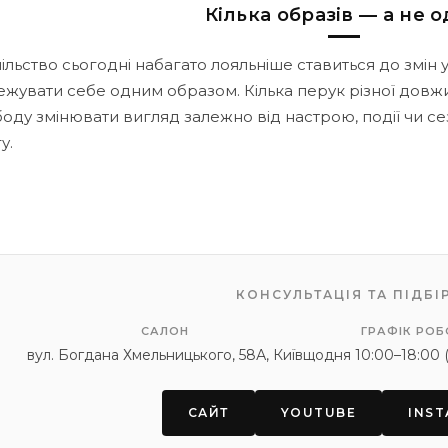
Кілька образів — а не 
ільство сьогодні набагато лояльніше ставиться до змін 
жувати себе одним образом. Кілька перук різної довж
оду змінювати вигляд залежно від настрою, події чи се
у.
КОНСУЛЬТАЦІЯ ТА ПІДБІ
САЛОН
ГРАФІК РОБ
вул. Богдана Хмельницького, 58А, Київ
щодня 10:00–18:00 (
САЙТ
YOUTUBE
INS