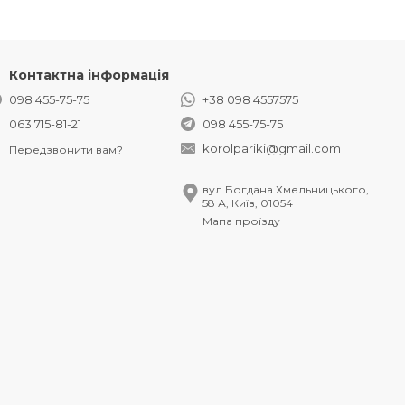
Контактна інформація
098 455-75-75
+38 098 4557575
063 715-81-21
098 455-75-75
korolpariki@gmail.com
Передзвонити вам?
вул.Богдана Хмельницького,
58 А, Київ, 01054
Мапа проїзду