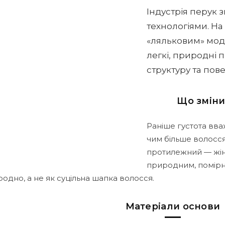
Індустрія перук 
технологіями. На
«ляльковим» мо
легкі, природні 
структуру та пов
Що зміни
Раніше густота вва
чим більше волосс
протилежний — жін
природним, помірн
одно, а не як суцільна шапка волосся.
Матеріали основи