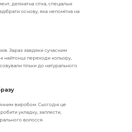
т, делікатна сітка, спеціальні
підібрати основу, яка непомітна на
нків. Зараз завдяки сучасним
ні найтонші переходи кольору,
осовували тільки до натурального
бразу
мінним виробом. Сьогодні це
зробити укладку, заплести,
урального волосся.