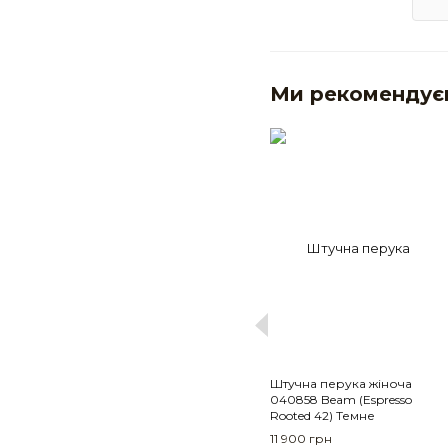
Ми рекомендує
Штучна перука жіноча
040858 Beam (Espresso
Rooted 42) Темне
коротке волосся
11 900 грн